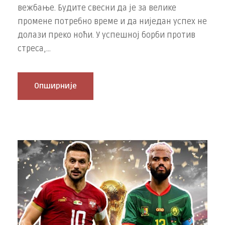
вежбање. Будите свесни да је за велике
промене потребно време и да ниједан успех не
долази преко ноћи. У успешној борби против
стреса,...
Опширније