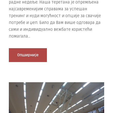
радне недеље. Наша теретана је опремљена
најсавременијим справама за успешан
тренинг и нуди могућност и опције за свачије
потребе и џеп. Било да Вам више одговара да
сами и индивидуално вежбате користећи
помагала...
Опширније