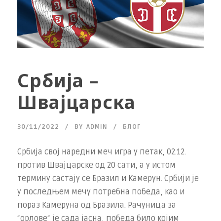
Србија –
Швајцарска
30/11/2022
BY
ADMIN
БЛОГ
Србија свој наредни меч игра у петак, 02.12.
против Швајцарске од 20 сати, а у истом
термину састају се Бразил и Камерун. Србији је
у последњем мечу потребна победа, као и
пораз Камеруна од Бразила. Рачуница за
“орлове“ је сада јасна, победа било којим