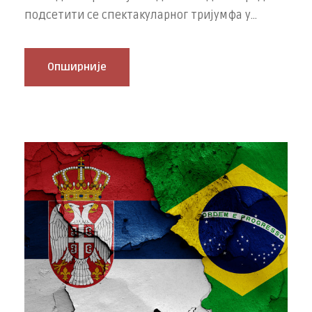
подсетити се спектакуларног тријумфа у...
Опширније