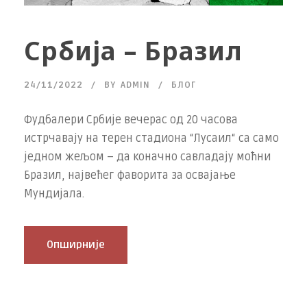
Србија – Бразил
24/11/2022
BY
ADMIN
БЛОГ
Фудбалери Србије вечерас од 20 часова
истрчавају на терен стадиона “Лусаил“ са само
једном жељом – да коначно савладају моћни
Бразил, највећег фаворита за освајање
Мундијала.
Опширније