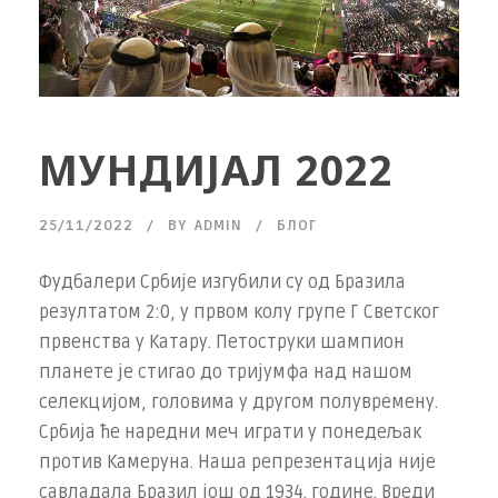
МУНДИЈАЛ 2022
25/11/2022
BY
ADMIN
БЛОГ
Фудбалери Србије изгубили су од Бразила
резултатом 2:0, у првом колу групе Г Светског
првенства у Катару. Петоструки шампион
планете је стигао до тријумфа над нашом
селекцијом, головима у другом полувремену.
Србија ће наредни меч играти у понедељак
против Камеруна. Наша репрезентација није
савладала Бразил још од 1934. године. Вреди