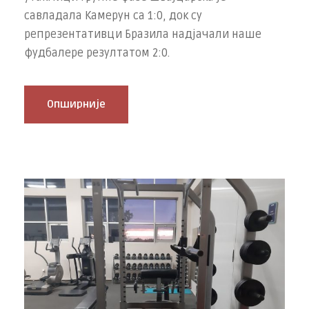
савладала Камерун са 1:0, док су
репрезентативци Бразила надјачали наше
фудбалере резултатом 2:0.
Опширније