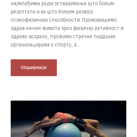
најмлађима ради остваривања што бољих
резултата и ка што бољем развоју
психофизичких способности. Промовишемо
здрав начин живота кроз физичку активност и
здраву исхрану, пружамо стручне подршке
организацијама у спорту, а...
Опширније