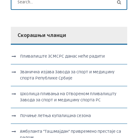
Скорашњи чланци
Пливалиште ЗСМСРС данас неће радити
Званична изјава Завода за спорт и медицину
спорта Републике Србије
Школица пливања на Отвореном пливалишту
Завода за спорт и медицину спорта РС
Почиње летња купалишна сезона
Амбуланта “Ташмајдан“ привремено престаје са
радом