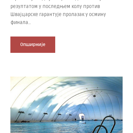
резултатом у последњем колу против
Швајцарске гарантује пролазак у осмину
финала...
Опширније