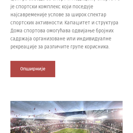
је спортски комплекс који поседује
најсавременије услове за широк спектар
спортских активности. Капацитет и структура
Дома спортова омогућава одвијање бројних
садржаја организоване или индивидуалне
рекреације за различите групе корисника.
Опширније