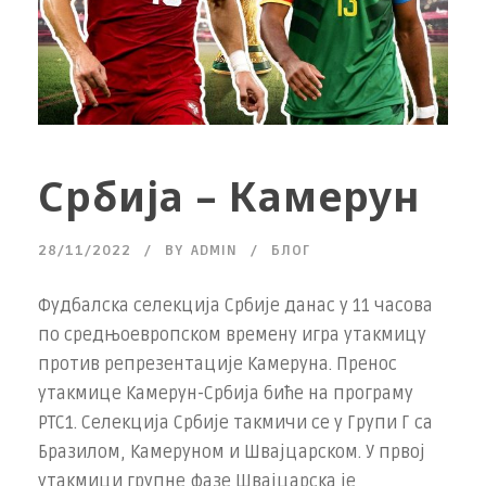
Србија – Камерун
28/11/2022
BY
ADMIN
БЛОГ
Фудбалска селекција Србије данас у 11 часова
по средњоевропском времену игра утакмицу
против репрезентације Камеруна. Пренос
утакмице Камерун-Србија биће на програму
РТС1. Селекција Србије такмичи се у Групи Г са
Бразилом, Камеруном и Швајцарском. У првој
утакмици групне фазе Швајцарска је