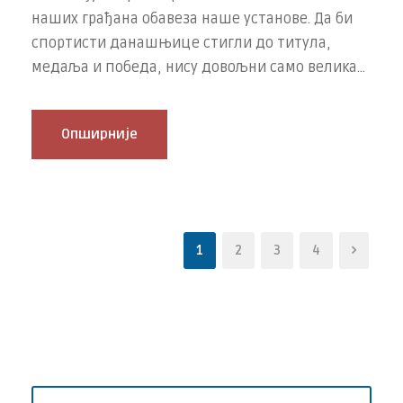
наших грађана обавеза наше установе. Да би
спортисти данашњице стигли до титула,
медаља и победа, нису довољни само велика...
Опширније
1
2
3
4