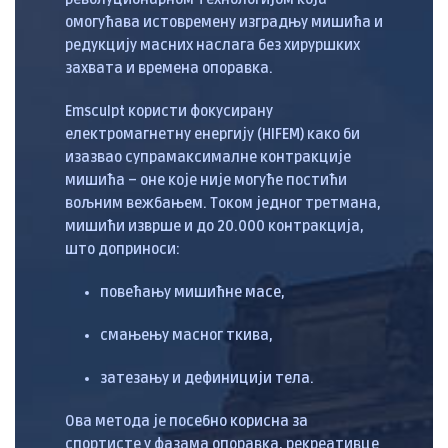
омогућава истовремену изградњу мишића и
редукцију масних наслага без хируршких
захвата и времена опоравка.
Emsculpt користи фокусирану
електромагнетну енергију (HIFEM) како би
изазвао супрамаксималне контракције
мишића – оне које није могуће постићи
вољним вежбањем. Током једног третмана,
мишићи изврше и до 20.000 контракција,
што доприноси:
повећању мишићне масе,
смањењу масног ткива,
затезању и дефиницији тела.
Ова метода је посебно корисна за
спортисте у фазама опоравка, рекреативце