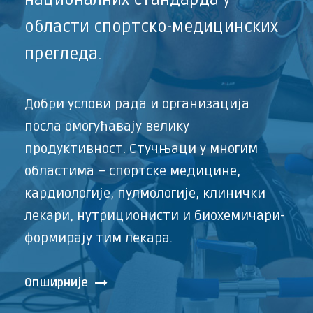
области спортско-медицинских
прегледа.
Добри услoви рада и организација
посла омогућавају велику
продуктивност. Стучњаци у многим
областима – спортске медицине,
кардиологије, пулмологије, клинички
лекари, нутриционисти и биохемичари-
формирају тим лекара.
Опширније