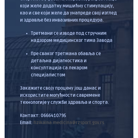
који желе додатну мишићну стимулацију,
као и све који желе да унапреде свој изглед
и здравље без инвазивних процедура.
Третмани се изводе под стручним
надзором медицинског тима Завода
Пре сваког третмана обавља се
детаљна дијагностика и
консултација са лекаром
специјалистом
Закажите своју процену још данас и
искористите могућности савремене
технологије у служби здравља и спорта.
Контакт: 0666410795
Email:
fizikalna.medicina@rzsport.gov.rs