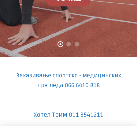
BTL EMSCULPT
Заказивање спортско - медицинских
прегледа 066 6410 818
BTL EMSCULPT
Хотел Трим 011 3541211