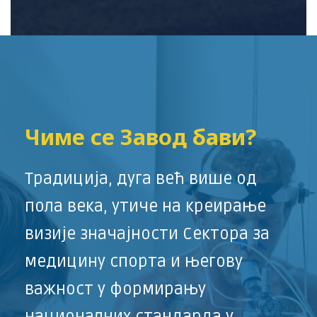
с
а
Чиме се Завод бави?
Традиција, дуга већ више од
пола века, утиче на креирање
визије значајности Сектора за
медицину спорта и његову
важност у формирању
националних стандарда у