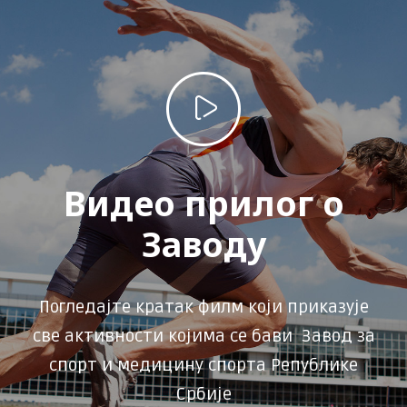
Видео прилог о
Заводу
Погледајте кратак филм који приказује
све активности којима се бави Завод за
спорт и медицину спорта Републике
Србије