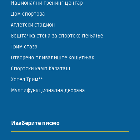
Национални тренинг центар
Дом спортова
Атлетски стадион
Вештачка стена за спортско пењање
Трим стаза
Отворено пливалиште Кошутњак
Спортски камп Караташ
Хотел Трим**
Мултифункционална дворана
Изаберите писмо