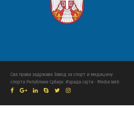
Сва права задржава Завод за спорт и медицину
спорта Републике Србије. Израда сајта - Media Web