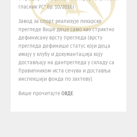
гласник РС“ бр. 10/2016).
Завод за спорт реализује лекарске
прегледе Ваше деце само као стриктно
дефинисану врсту прегледа (врсту
прегледа дефинише статус који деца
имају у клубу и докумантација коју
достављају на данпрегледа у складу са
Правилником-иста сечува и доставља
инспекцији фонда по захтеву).
Више прочитајте
ОВДЕ
.