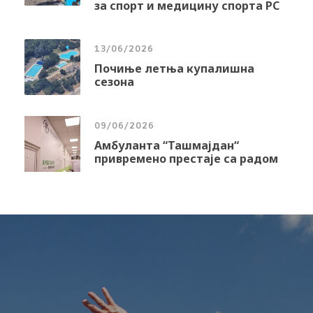
за спорт и медицину спорта РС
13/06/2026
Почиње летња купалишна
сезона
09/06/2026
Амбуланта “Ташмајдан“
привремено престаје са радом