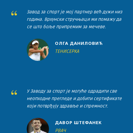
“
Завод за спорт је мој партнер већ дужи низ
година. Врхунски стручњаци ми помажу да
се што боље припремим за мечеве.
ОЛГА ДАНИЛОВИЋ
ТЕНИСЕРКА
“
У Заводу за спорт је могуће одрадити све
неопходне прегледе и добити сертификате
који потврђују здравље и спремност.
ДАВОР ШТЕФАНЕК
РВАЧ