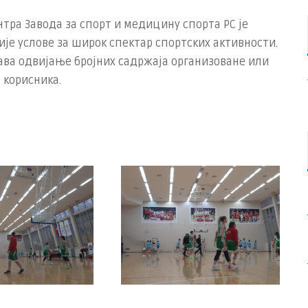
тра Завода за спорт и медицину спорта РС је
ије услове за широк спектар спортских активности.
ава одвијање бројних садржаја организоване или
 корисника.