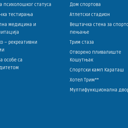
а психолошког статуса
Дом спортова
чка тестирања
Атлетски стадион
лна медицина и
Вештачка стена за спорт
литација
пењање
о – ­рекреативни
Трим стаза
ми
Отворено пливалиште
за особе са
Кошутњак
дитетом
Спортски камп Караташ
Хотел Трим**
Мултифункционална дво