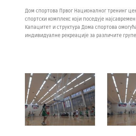
Дом спортова Првог Националног тренинг цен
спортски комплекс који поседује најсавремен
Капацитет и структура Дома спортова омогућ
индивидуалне рекреације за различите групе