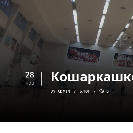
Кошаркашке
28
НОВ
BY
ADMIN
БЛОГ
0