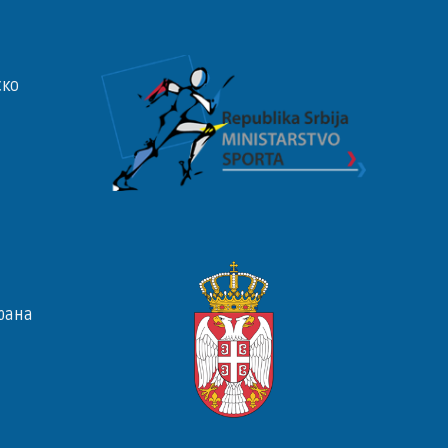
ско
рана