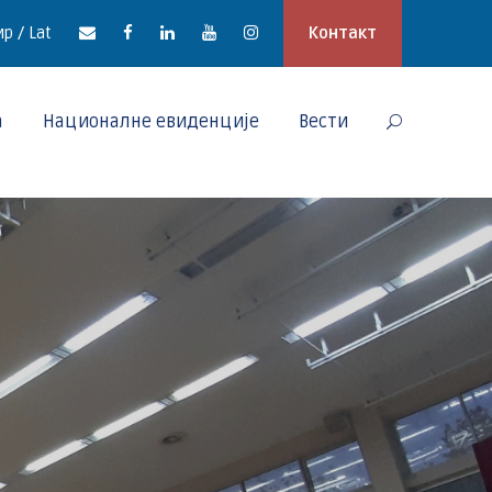
р / Lat
Контакт
а
Националне евиденције
Вести