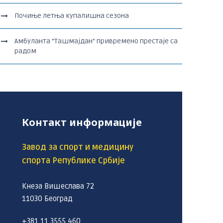
Почиње летња купалишна сезона
Амбуланта “Ташмајдан“ привремено престаје са
радом
Контакт информације
Завод за спорт и медицину
спорта Републике Србије
Кнеза Вишеслава 72
11030 Београд
+381 11 3555 460