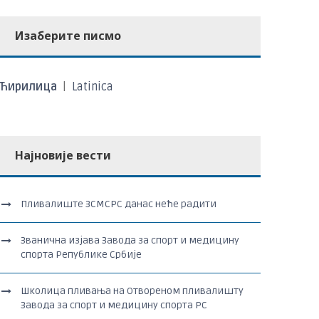
Изаберите писмо
Ћирилица
|
Latinica
Најновије вести
Пливалиште ЗСМСРС данас неће радити
Званична изјава Завода за спорт и медицину
спорта Републике Србије
Школица пливања на Отвореном пливалишту
Завода за спорт и медицину спорта РС