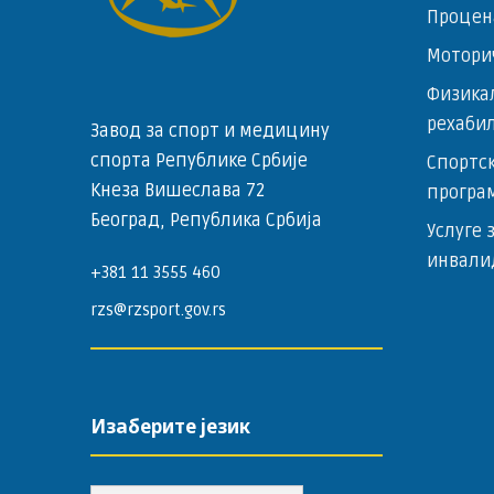
Процен
Мотори
Физика
рехаби
Завод за спорт и медицину
спорта Републике Србије
Спортск
Кнеза Вишеслава 72
програ
Београд, Република Србија
Услуге 
инвали
+381 11 3555 460
rzs@rzsport.gov.rs
Изаберите језик