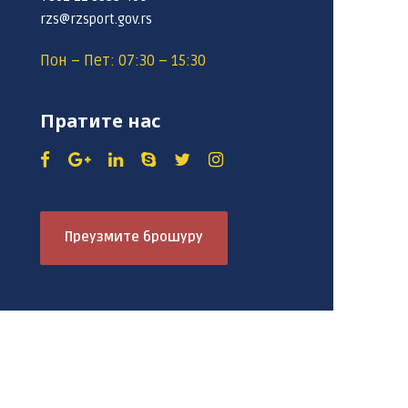
rzs@rzsport.gov.rs
Пон – Пет: 07:30 – 15:30
Пратите нас
Преузмите брошуру