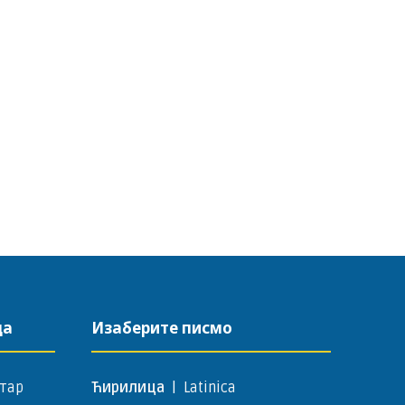
да
Изаберите писмо
тар
Ћирилица
|
Latinica