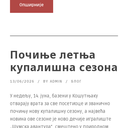
Опширније
Почиње летња
купалишна сезона
13/06/2026
BY
ADMIN
БЛОГ
У недељу, 14. јуна, базени у Кошутњаку
отварају врата за све посетиоце и званично
почињу нову купалишну сезону, а највећа
новина ове сезоне је ново дечије игралиште
„Шумска авантура“, смештено у природном