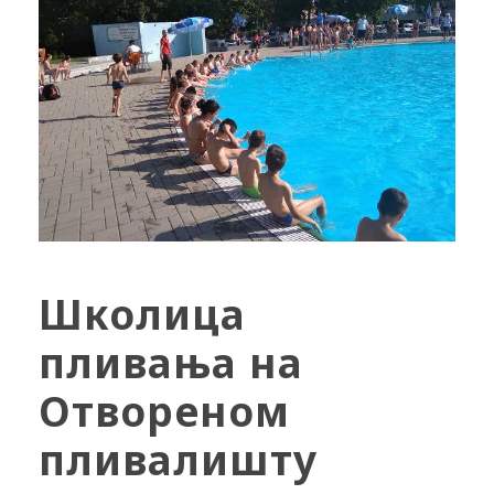
Школица
пливања на
Отвореном
пливалишту