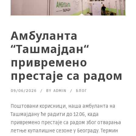
Амбуланта
“Ташмајдан“
привремено
престаје са радом
09/06/2026
BY
ADMIN
БЛОГ
Поштовани корисници, наша амбуланта на
Ташмајдану ће радити до 12.06, када
привремено престаје са радом због отварања
летње купалишне сезоне у Београду. Термин