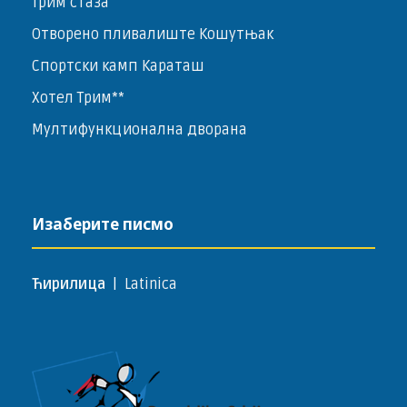
Трим стаза
Отворено пливалиште Кошутњак
Спортски камп Караташ
Хотел Трим**
Мултифункционална дворана
Изаберите писмо
Ћирилица
|
Latinica