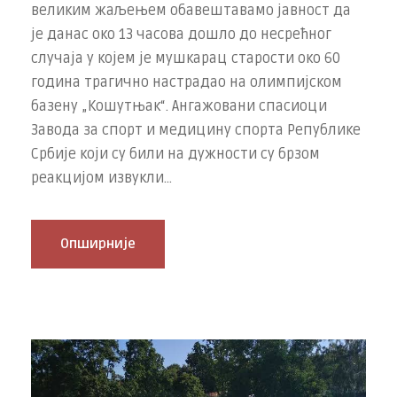
великим жаљењем обавештавамо јавност да
је данас око 13 часова дошло до несрећног
случаја у којем је мушкарац старости око 60
година трагично настрадао на олимпијском
базену „Кошутњак“. Ангажовани спасиоци
Завода за спорт и медицину спорта Републике
Србије који су били на дужности су брзом
реакцијом извукли...
Опширније