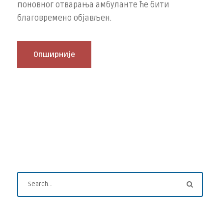
поновног отварања амбуланте ће бити
благовремено објављен.
Опширније