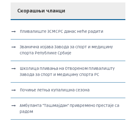
Скорашњи чланци
Пливалиште ЗСМСРС данас неће радити
Званична изјава Завода за спорт и медицину
спорта Републике Србије
Школица пливања на Отвореном пливалишту
Завода за спорт и медицину спорта РС
Почиње летња купалишна сезона
Амбуланта “Ташмајдан“ привремено престаје са
радом