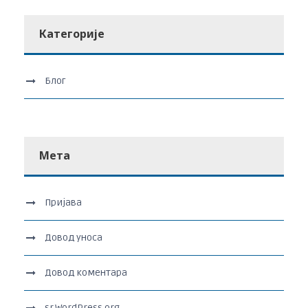
Категорије
Блог
Мета
Пријава
Довод уноса
Довод коментара
sr.WordPress.org