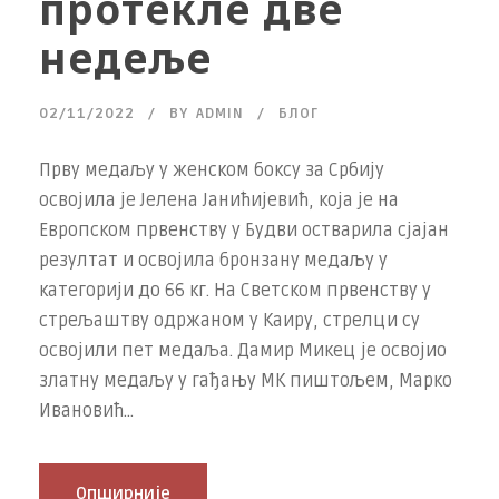
протекле две
недеље
02/11/2022
BY
ADMIN
БЛОГ
Прву медаљу у женском боксу за Србију
освојила је Јелена Јанићијевић, која је на
Европском првенству у Будви остварила сјајан
резултат и освојила бронзану медаљу у
категорији до 66 кг. На Светском првенству у
стрељаштву одржаном у Каиру, стрелци су
освојили пет медаља. Дамир Микец је освојио
златну медаљу у гађању МК пиштољем, Марко
Ивановић...
Опширније