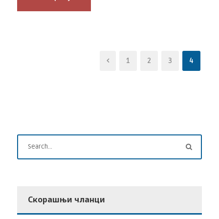
1
2
3
4
Скорашњи чланци