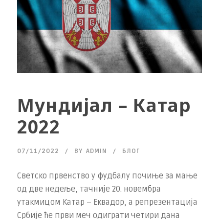
Мундијал – Катар
2022
07/11/2022
BY
ADMIN
БЛОГ
Светско првенство у фудбалу почиње за мање
од две недеље, тачније 20. новембра
утакмицом Катар – Еквадор, а репрезентација
Србије ће први меч одиграти четири дана