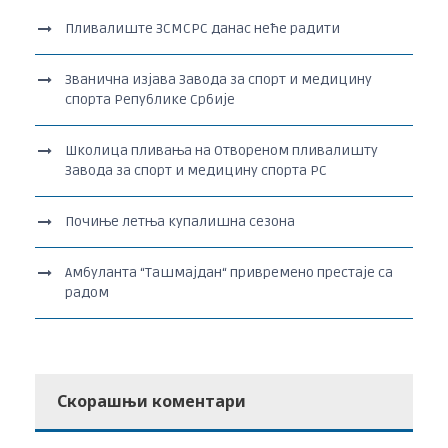
Пливалиште ЗСМСРС данас неће радити
Званична изјава Завода за спорт и медицину
спорта Републике Србије
Школица пливања на Отвореном пливалишту
Завода за спорт и медицину спорта РС
Почиње летња купалишна сезона
Амбуланта “Ташмајдан“ привремено престаје са
радом
Скорашњи коментари