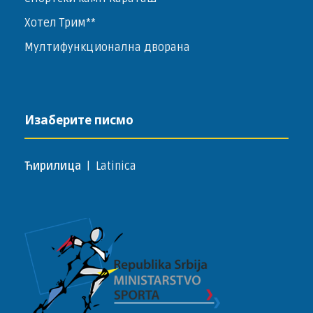
Хотел Трим**
Мултифункционална дворана
Изаберите писмо
Ћирилица
|
Latinica