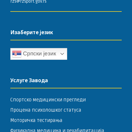
rzs@rzsport.gov.rs
Изаберите језик
Српски језик
Услуге Завода
Спортско медицински прегледи
Процена психолошког статуса
Моторичка тестирања
Физикална медицина и рехабилитација