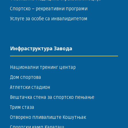
Спортско – ­рекреативни програми
Услуге за особе са инвалидитетом
Инфраструктура Завода
Национални тренинг центар
Дом спортова
Атлетски стадион
Вештачка стена за спортско пењање
Трим стаза
Отворено пливалиште Кошутњак
Спортски камп Караташ