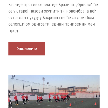
касније против селекције Бразила. „Орлови“ ће
се у Старој Пазови окупити 14. новембра, а већ
сутрадан путују у Бахреин где ће са домаћом
селекцијом одиграти једини припремни меч
пред...
Опширније