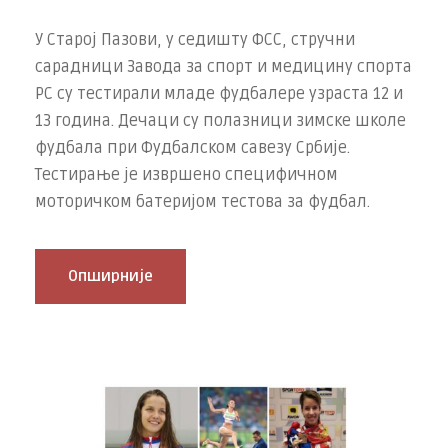
У Старој Пазови, у седишту ФСС, стручни
сарадници Завода за спорт и медицину спорта
РС су тестирали младе фудбалере узраста 12 и
13 година. Дечаци су полазници зимске школе
фудбала при Фудбалском савезу Србије.
Тестирање је извршено специфичном
моторичком батеријом тестова за фудбал.
Опширније