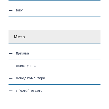
Блог
Мета
Пријава
Довод уноса
Довод коментара
sr.WordPress.org