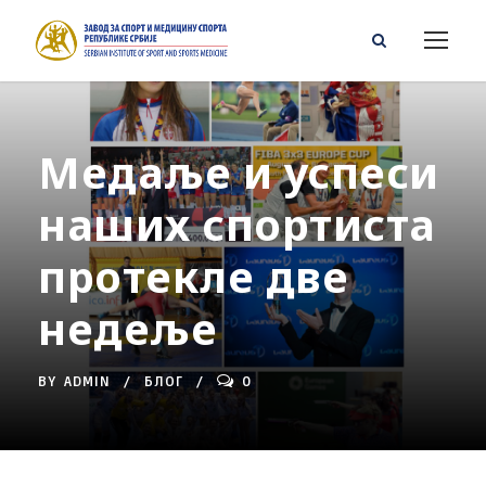
Медаље и успеси
наших спортиста
протекле две
недеље
BY
ADMIN
БЛОГ
0