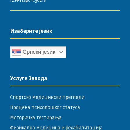
rzs@rzsport.gov.rs
Изаберите језик
Српски језик
Услуге Завода
Спортско медицински прегледи
Процена психолошког статуса
Моторичка тестирања
Физикална медицина и рехабилитација