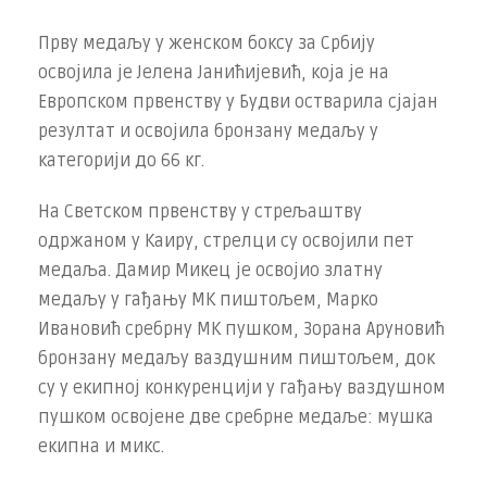
Прву медаљу у женском боксу за Србију
освојила је Јелена Јанићијевић, која је на
Европском првенству у Будви остварила сјајан
резултат и освојила бронзану медаљу у
категорији до 66 кг.
На Светском првенству у стрељаштву
одржаном у Каиру, стрелци су освојили пет
медаља. Дамир Микец је освојио златну
медаљу у гађању МК пиштољем, Марко
Ивановић сребрну МК пушком, Зорана Аруновић
бронзану медаљу ваздушним пиштољем, док
су у екипној конкуренцији у гађању ваздушном
пушком освојене две сребрне медаље: мушка
екипна и микс.