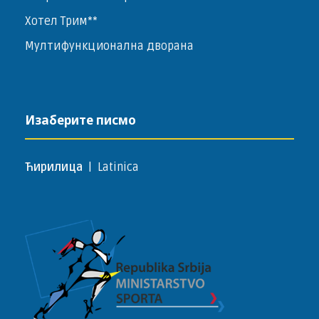
Хотел Трим**
Мултифункционална дворана
Изаберите писмо
Ћирилица
|
Latinica