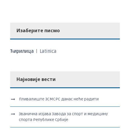
Изаберите писмо
Ћирилица
|
Latinica
Најновије вести
Пливалиште ЗСМСРС данас неће радити
Званична изјава Завода за спорт и медицину
спорта Републике Србије