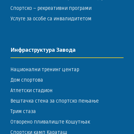
Спортско – ­рекреативни програми
Услуге за особе са инвалидитетом
Инфраструктура Завода
Национални тренинг центар
Дом спортова
Атлетски стадион
Вештачка стена за спортско пењање
Трим стаза
Отворено пливалиште Кошутњак
Спортски камп Караташ