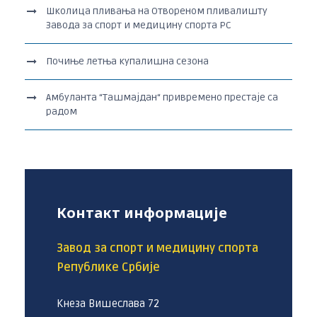
Школица пливања на Отвореном пливалишту
Завода за спорт и медицину спорта РС
Почиње летња купалишна сезона
Амбуланта “Ташмајдан“ привремено престаје са
радом
Контакт информације
Завод за спорт и медицину спорта
Републике Србије
Кнеза Вишеслава 72