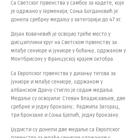
Са Светског првенства у самбоу за кадете, које
је одржано у Јерменији, Соња Богдановић је
донела сребрну медаљу у категорији до 47 кг.
Дејан Ковачевић је освојио треће место у
дисциплини круг на Светском првенству за
млађе сениоре и јуниоре у боћању, одржаном у
Монтбрисону у Француској крајем октобра.
Са Европског првенства у дизању тегова за
јуниоре и млађе сениоре, одржаном у
албанском Драчу стигло је седам медаља.
Медаље су освојили: Стеван Владисављев, две
сребрне и једну бронзану; Радмила Загорац,
три бронзане и Соња Бјелић, једну бронзану.
Џудисти су донели две медаље са Европског