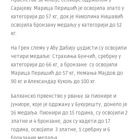
првенства за млађе сениоре одржаном у
Сарајеву. Марица Перишић је освојила злато у
категорији до 57 кг, док је Николина Нишавић
освојила бронзану медаљу у категорији до 52
кг.
На Грен слему у Абу Дабију џудисти су освојили
четири медаље: Страхиња Бунчић, сребрну у
категорији до 66 кг, а бронзане су освојили
Марица Перишић до 57 кг, Немања Мајдов до
90 кг и Александар Кукољ до 100 кг.
Балканско првенство у рвању за пионире и
јуниоре, које је одржану у Букурешту, донело је
16 медаља. Пионири до 15 година, су освојили 2
златне и 4 бронзане, док су кадети до 17
година, освојили 3 златне, 1 сребрну и 6
бронзаних медаља.