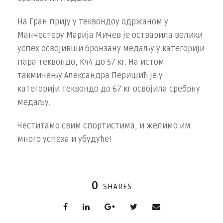
На Гран прију у теквондоу одржаном у
Манчестеру Марија Мичев је остварила велики
успех освојивши бронзану медаљу у категорији
пара теквондо, К44 до 57 кг. На истом
такмичењу Александра Перишић је у
категорији теквондо до 67 кг освојила сребрну
медаљу.
Честитамо свим спортистима, и желимо им
много успеха и убудуће!
0
SHARES