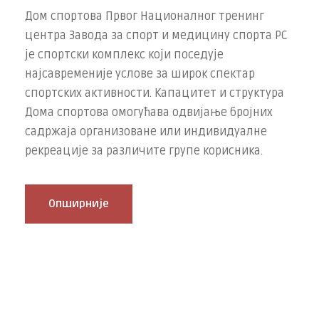
Дом спортова Првог Националног тренинг
центра Завода за спорт и медицину спорта РС
је спортски комплекс који поседује
најсавременије услове за широк спектар
спортских активности. Капацитет и структура
Дома спортова омогућава одвијање бројних
садржаја организоване или индивидуалне
рекреације за различите групе корисника.
Опширније