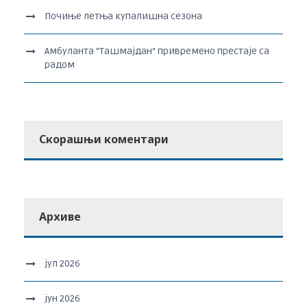
Почиње летња купалишна сезона
Амбуланта “Ташмајдан“ привремено престаје са
радом
Скорашњи коментари
Архиве
јул 2026
јун 2026