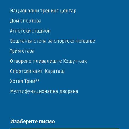
Национални тренинг центар
Дом спортова
Атлетски стадион
Вештачка стена за спортско пењање
Трим стаза
Отворено пливалиште Кошутњак
Спортски камп Караташ
Хотел Трим**
Мултифункционална дворана
Изаберите писмо