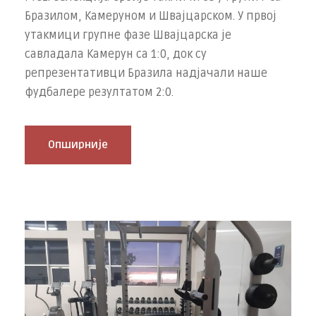
Бразилом, Камеруном и Швајцарском. У првој
утакмици групне фазе Швајцарска је
савладала Камерун са 1:0, док су
репрезентативци Бразила надјачали наше
фудбалере резултатом 2:0.
Опширније