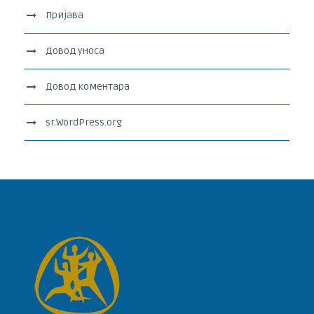
Пријава
Довод уноса
Довод коментара
sr.WordPress.org