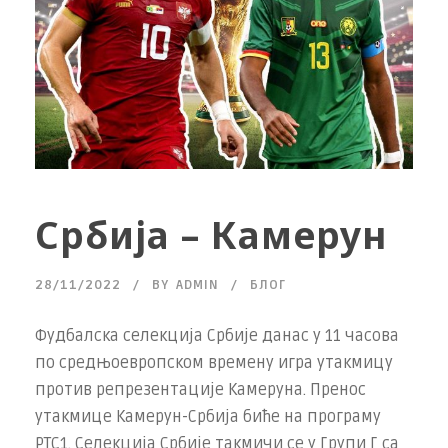
Србија – Камерун
28/11/2022
BY
ADMIN
БЛОГ
Фудбалска селекција Србије данас у 11 часова
по средњоевропском времену игра утакмицу
против репрезентације Камеруна. Пренос
утакмице Камерун-Србија биће на програму
РТС1. Селекција Србије такмичи се у Групи Г са