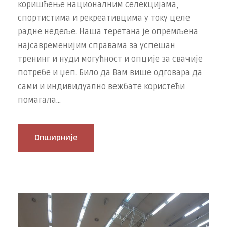
коришћење националним селекцијама,
спортистима и рекреативцима у току целе
радне недеље. Наша теретана је опремљена
најсавременијим справама за успешан
тренинг и нуди могућност и опције за свачије
потребе и џеп. Било да Вам више одговара да
сами и индивидуално вежбате користећи
помагала...
Опширније