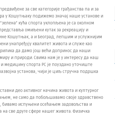
предвиђене за све категорије грађанства па и за
ора у Кошутњаку подижемо значај наше установе и
“зелена“ кућа спорта уклопљена је са околном
представља омиљени кутак за рекреацију и
ине Кошутњак, а и Београд, лепшим и услужнијим
рени унапређују квалитет живота и служе као
прилика да дамо још већи допринос да наши
 миру и природи. Свима нам је у интересу да наш
рт и медицину спорта РС је поуздано уточиште
азвојна установа, чији је циљ стручна подршка
аставни део активног начина живота и културног
ањем, не само да побољшавамо своје здравствено
је, бивамо испуњени осећањем задовољства и
 на све друге сфере нашег живота. Физичка