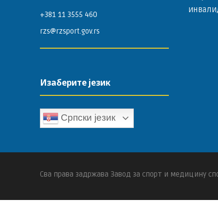
инвали
+381 11 3555 460
rzs@rzsport.gov.rs
Изаберите језик
Српски језик
Сва права задржава Завод за спорт и медицину спо