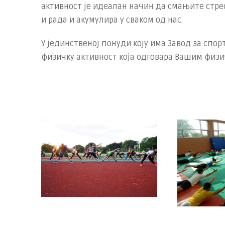
активност је идеалан начин да смањите стрес
и рада и акумулира у сваком од нас.
У јединственој понуди коју има Завод за спо
физичку активност која одговара Вашим физи