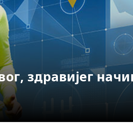
ог, здравијег нач