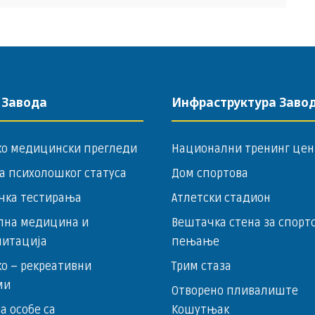
 Завода
Инфраструктура Заво
ко медицински прегледи
Национални тренинг цен
а психолошког статуса
Дом спортова
чка тестирања
Атлетски стадион
лна медицина и
Вештачка стена за спорт
литација
пењање
о – ­рекреативни
Трим стаза
ми
Отворено пливалиште
за особе са
Кошутњак