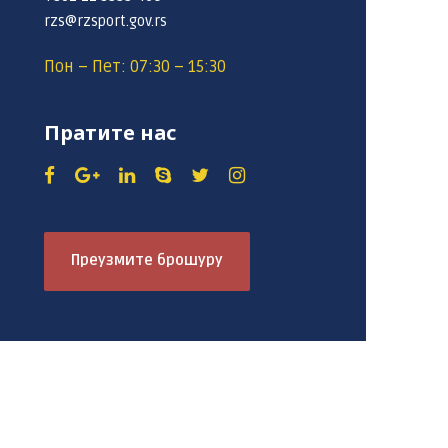
rzs@rzsport.gov.rs
Пон – Пет: 07:30 – 15:30
Пратите нас
Преузмите брошуру