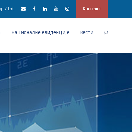
р / Lat
Контакт
а
Националне евиденције
Вести