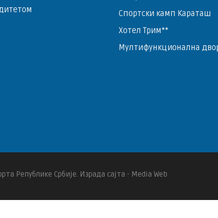
дитетом
Спортски камп Караташ
Хотел Трим**
Мултифункционална дво
рта Републике Србије. Израда сајта - Media Web