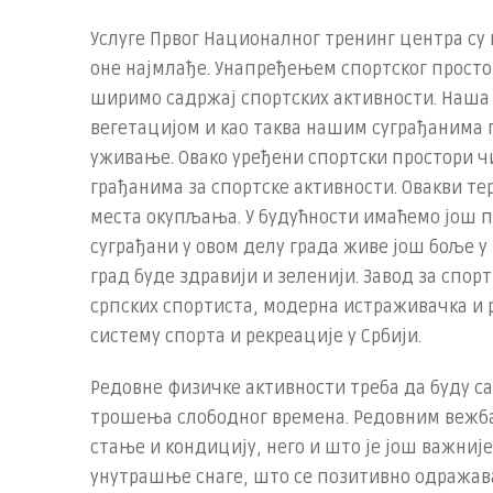
Услуге Првог Националног тренинг центра су 
оне најмлађе. Унапређењем спортског прост
ширимо садржај спортских активности. Наша 
вегетацијом и као таква нашим суграђанима 
уживање. Овако уређени спортски простори ч
грађанима за спортске активности. Овакви те
места окупљања. У будућности имаћемо још 
суграђани у овом делу града живе још боље у
град буде здравији и зеленији. Завод за спо
српских спортиста, модерна истраживачка и р
систему спорта и рекреације у Србији.
Редовне физичке активности треба да буду с
трошења слободног времена. Редовним вежб
стање и кондицију, него и што је још важни
унутрашње снаге, што се позитивно одражава