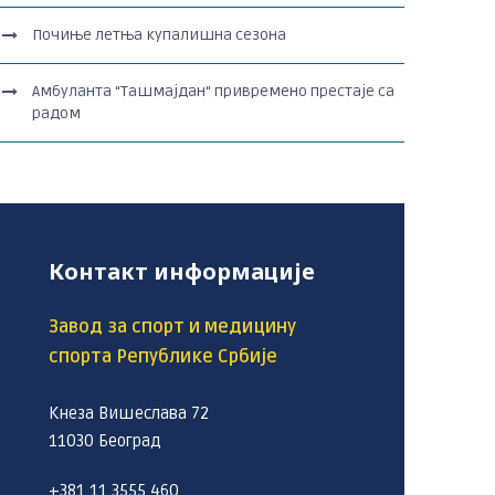
Почиње летња купалишна сезона
Амбуланта “Ташмајдан“ привремено престаје са
радом
Контакт информације
Завод за спорт и медицину
спорта Републике Србије
Кнеза Вишеслава 72
11030 Београд
+381 11 3555 460