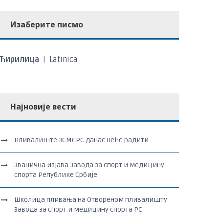
Изаберите писмо
Ћирилица
|
Latinica
Најновије вести
Пливалиште ЗСМСРС данас неће радити
Званична изјава Завода за спорт и медицину
спорта Републике Србије
Школица пливања на Отвореном пливалишту
Завода за спорт и медицину спорта РС