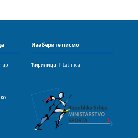
да
Изаберите писмо
тар
Ћирилица
|
Latinica
ско