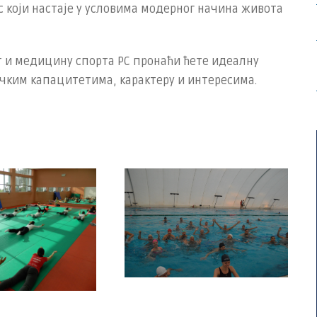
 који настаје у условима модерног начина живота
рт и медицину спорта РС пронаћи ћете идеалну
чким капацитетима, карактеру и интересима.