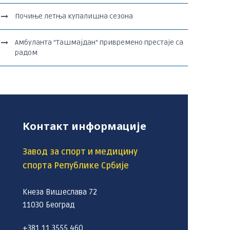
Почиње летња купалишна сезона
Амбуланта “Ташмајдан“ привремено престаје са
радом
Контакт информације
Завод за спорт и медицину
спорта Републике Србије
Кнеза Вишеслава 72
11030 Београд
+381 11 3555 460