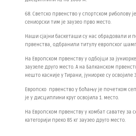
68. Светско првенство у спортском риболову ј
сениорски тим је заузео прво место.
Наши сјајни баскеташи су нас обрадовали и 
првенства, одбранили титулу европског шам
На Европском првенству у одбојци за јуниорке 
заузеле друго место. А на Балканском првенств
нешто касније у Тирани, јуниорке су освојиле 3
Европско првенство у боћању је почетком с
је у дисциплини круг освојила 1. место.
На Европском првенству у комбат саватеу за с
категорији преко 85 кг заузео друго место.