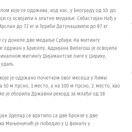
ом које се одржава, код нас, у Београду од 10. до
оји су освојили 4 златне медаље: Себастијан Нађ у
 Арслан до 72 кг и Зураби Датунашвили до 87 кг.
 су донеле две медаље Србији. На митингу
је одржан у Бриселу, Адријана Вилагош је освојила
финалном митингу Дијамантске лиге у Цириху,
 удаљ.
 које је одржано почетком овог месеца у Лими
50 м прсно, 1.место, a на 100 м прсно, 2. место, као
име је оборила Државни рекорд за млађе од 18
јан Зделар се вратило са две бронзе у две
ика Мањеничић је победио у Ц финалу у