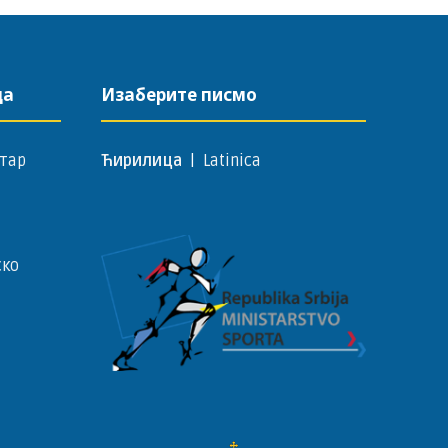
да
Изаберите писмо
тар
Ћирилица
|
Latinica
ско