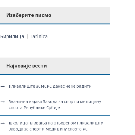
Изаберите писмо
Ћирилица
|
Latinica
Најновије вести
Пливалиште ЗСМСРС данас неће радити
Званична изјава Завода за спорт и медицину
спорта Републике Србије
Школица пливања на Отвореном пливалишту
Завода за спорт и медицину спорта РС