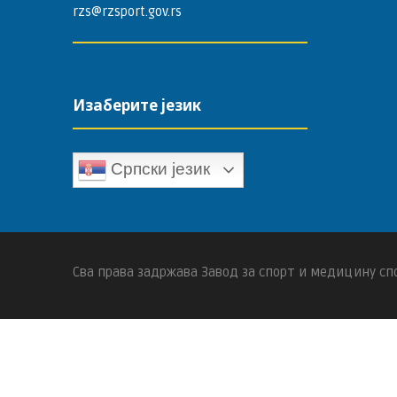
rzs@rzsport.gov.rs
Изаберите језик
Српски језик
Сва права задржава Завод за спорт и медицину спо