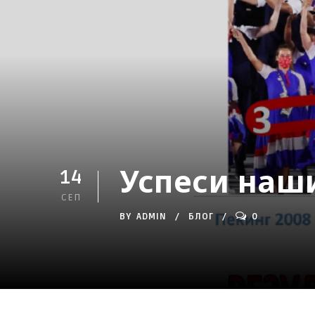
Успеси наши
14
СЕП
BY
ADMIN
БЛОГ
0