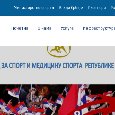
Министарство спорта
Влада Србије
Партнери
Ћи
Почетна
О нама
Услуге
Инфраструктур