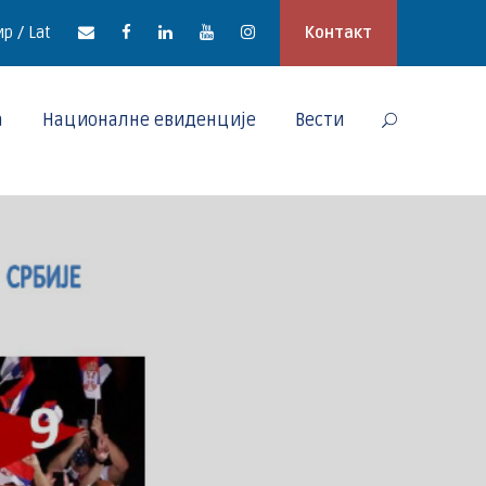
р / Lat
Контакт
а
Националне евиденције
Вести