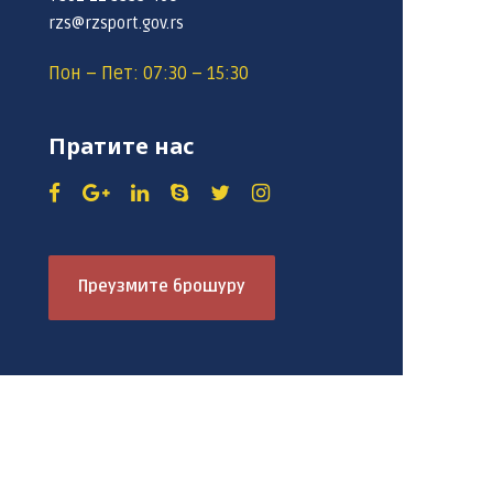
rzs@rzsport.gov.rs
Пон – Пет: 07:30 – 15:30
Пратите нас
Преузмите брошуру