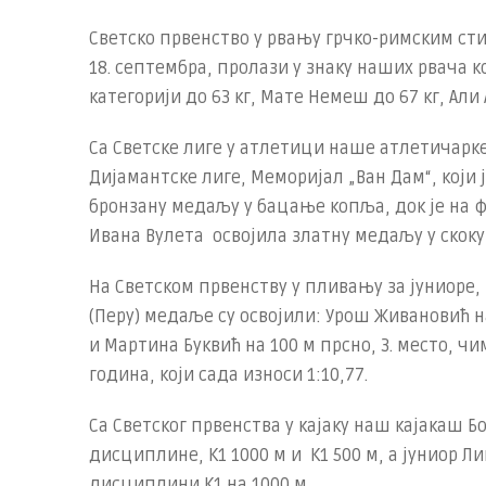
Светско првенство у рвању грчко-римским стил
18. септембра, пролази у знаку наших рвача к
категорији до 63 кг, Мате Немеш до 67 кг, Али
Са Светске лиге у атлетици наше атлетичарке
Дијамантске лиге, Меморијал „Ван Дам“, који 
бронзану медаљу у бацање копља, док је на 
Ивана Вулета освојила златну медаљу у скоку
На Светском првенству у пливању за јуниоре,
(Перу) медаље су освојили: Урош Живановић на 
и Мартина Буквић на 100 м прсно, 3. место, ч
година, који сада износи 1:10,77.
Са Светског првенства у кајаку наш кајакаш Бо
дисциплине, К1 1000 м и К1 500 м, а јуниор Л
дисциплини К1 на 1000 м.