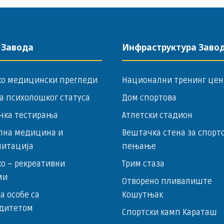
 Завода
Инфраструктура Заво
ко медицински прегледи
Национални тренинг цен
а психолошког статуса
Дом спортова
чка тестирања
Атлетски стадион
лна медицина и
Вештачка стена за спорт
литација
пењање
о – ­рекреативни
Трим стаза
ми
Отворено пливалиште
за особе са
Кошутњак
дитетом
Спортски камп Караташ