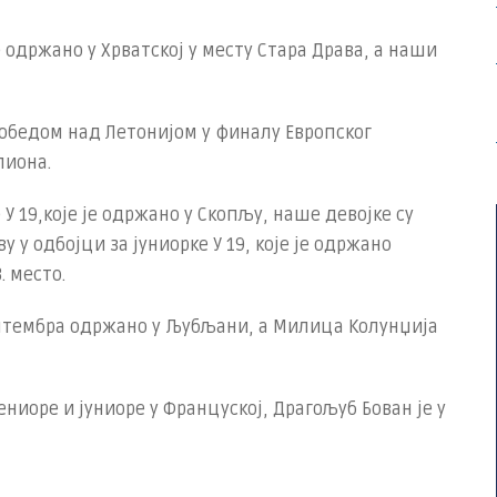
е одржано у Хрватској у месту Стара Драва, а наши
победом над Летонијом у финалу Европског
пиона.
У 19,које је одржано у Скопљу, наше девојке су
у у одбојци за јуниорке У 19, које је одржано
. место.
ептембра одржано у Љубљани, а Милица Колунџија
ениоре и јуниоре у Француској, Драгољуб Бован је у