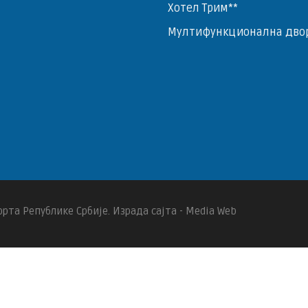
Хотел Трим**
Мултифункционална дво
рта Републике Србије. Израда сајта - Media Web