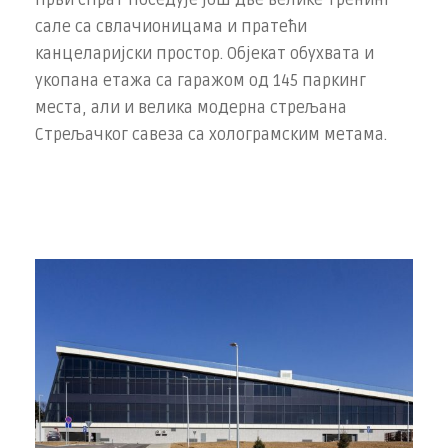
Први спрат поседује још две велике тренинг
сале са свлачионицама и пратећи
канцеларијски простор. Објекат обухвата и
укопана етажа са гаражом од 145 паркинг
места, али и велика модерна стрељана
Стрељачког савеза са холограмским метама.