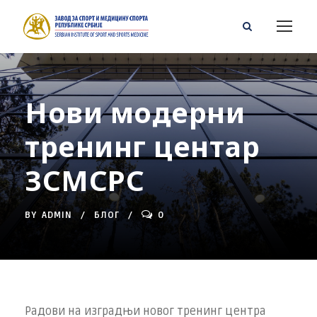
Нови модерни
тренинг центар
ЗСМСРС
BY
ADMIN
БЛОГ
0
Радови на изградњи новог тренинг центра