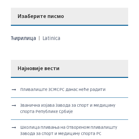
Изаберите писмо
Ћирилица
|
Latinica
Најновије вести
Пливалиште ЗСМСРС данас неће радити
Званична изјава Завода за спорт и медицину
спорта Републике Србије
Школица пливања на Отвореном пливалишту
Завода за спорт и медицину спорта РС