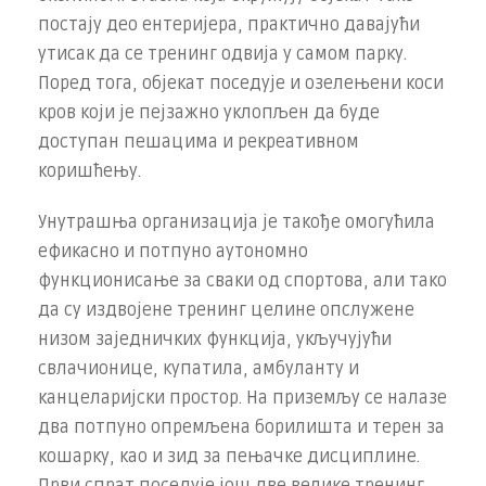
постају део ентеријера, практично давајући
утисак да се тренинг одвија у самом парку.
Поред тога, објекат поседује и озелењени коси
кров који је пејзажно уклопљен да буде
доступан пешацима и рекреативном
коришћењу.
Унутрашња организација је такође омогућила
ефикасно и потпуно аутономно
функционисање за сваки од спортова, али тако
да су издвојене тренинг целине опслужене
низом заједничких функција, укључујући
свлачионице, купатила, амбуланту и
канцеларијски простор. На приземљу се налазе
два потпуно опремљена борилишта и терен за
кошарку, као и зид за пењачке дисциплине.