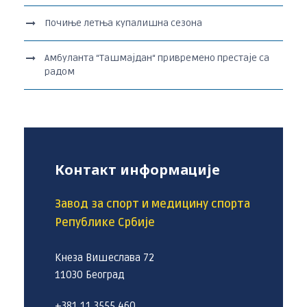
Почиње летња купалишна сезона
Амбуланта “Ташмајдан“ привремено престаје са
радом
Контакт информације
Завод за спорт и медицину спорта
Републике Србије
Кнеза Вишеслава 72
11030 Београд
+381 11 3555 460