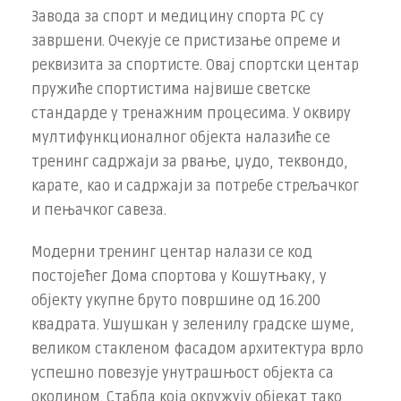
Завода за спорт и медицину спорта РС су
завршени. Очекује се пристизање опреме и
реквизита за спортисте. Овај спортски центар
пружиће спортистима највише светске
стандарде у тренажним процесима. У оквиру
мултифункционалног објекта налазиће се
тренинг садржаји за рвање, џудо, теквондо,
карате, као и садржаји за потребе стрељачког
и пењачког савеза.
Модерни тренинг центар налази се код
постојећег Дома спортова у Кошутњаку, у
објекту укупне бруто површине од 16.200
квадрата. Ушушкан у зеленилу градске шуме,
великом стакленом фасадом архитектура врло
успешно повезује унутрашњост објекта са
околином. Стабла која окружују објекат тако