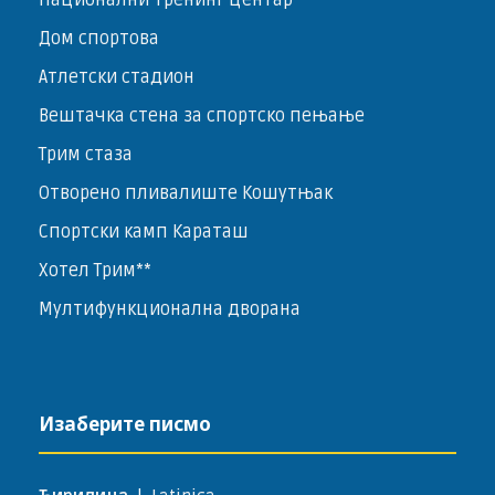
Национални тренинг центар
Дом спортова
Атлетски стадион
Вештачка стена за спортско пењање
Трим стаза
Отворено пливалиште Кошутњак
Спортски камп Караташ
Хотел Трим**
Мултифункционална дворана
Изаберите писмо