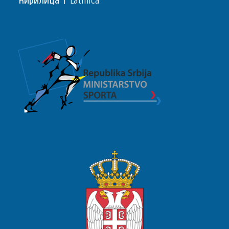
Ћирилица
|
Latinica