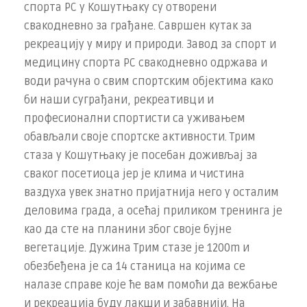
спорта РС у Кошутњаку су отворени
свакодневно за грађане. Савршен кутак за
рекреацију у миру и природи. Завод за спорт и
медицину спорта РС свакодневно одржава и
води рачуна о свим спортским објектима како
би наши суграђани, рекреативци и
професионални спортисти са уживањем
обављали своје спортске активности. Трим
стаза у Кошутњаку је посебан доживљај за
сваког посетиоца јер је клима и чистина
ваздуха увек знатно пријатнија него у осталим
деловима града, а осећај приликом тренинга је
као да сте на планини због своје бујне
вегетације. Дужина Трим стазе је 1200m и
обезбеђена је са 14 станица на којима се
налазе справе које ће вам помоћи да вежбање
и рекреација буду лакши и забавнији. На