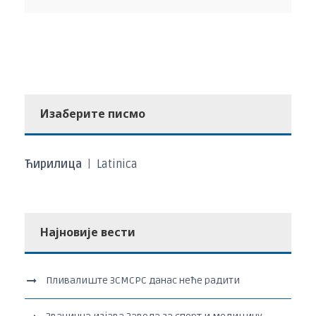
Изаберите писмо
Ћирилица
|
Latinica
Најновије вести
Пливалиште ЗСМСРС данас неће радити