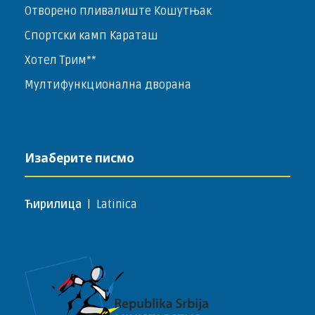
Отворено пливалиште Кошутњак
Спортски камп Караташ
Хотел Трим**
Мултифункционална дворана
Изаберите писмо
Ћирилица
|
Latinica