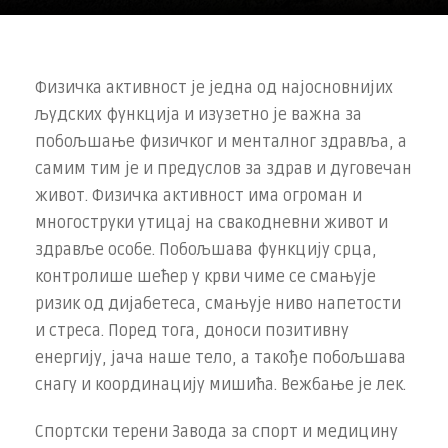
Физичка активност је једна од најосновнијих
људских функција и изузетно је важна за
побољшање физичког и менталног здравља, а
самим тим је и предуслов за здрав и дуговечан
живот. Физичка активност има огроман и
многоструки утицај на свакодневни живот и
здравље особе. Побољшава функцију срца,
контролише шећер у крви чиме се смањује
ризик од дијабетеса, смањује ниво напетости
и стреса. Поред тога, доноси позитивну
енергију, јача наше тело, а такође побољшава
снагу и координацију мишића. Вежбање је лек.
Спортски терени Завода за спорт и медицину