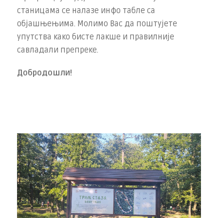
станицама се налазе инфо табле са
објашњењима. Молимо Вас да поштујете
упутства како бисте лакше и правилније
савладали препреке.
Добродошли!