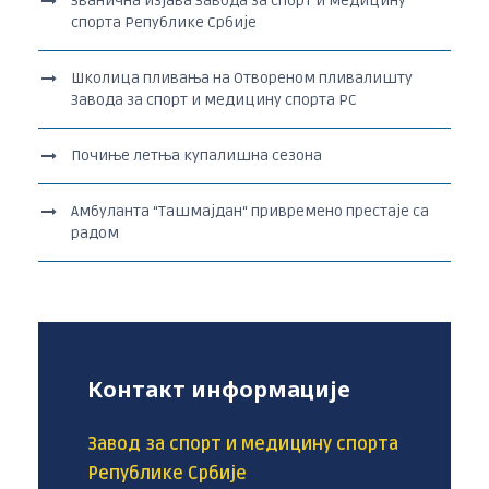
Званична изјава Завода за спорт и медицину
спорта Републике Србије
Школица пливања на Отвореном пливалишту
Завода за спорт и медицину спорта РС
Почиње летња купалишна сезона
Амбуланта “Ташмајдан“ привремено престаје са
радом
Контакт информације
Завод за спорт и медицину спорта
Републике Србије