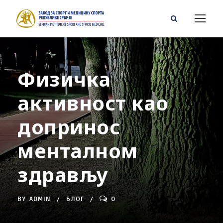
Физичка
активност као
допринос
менталном
здрављу
BY
ADMIN
БЛОГ
0