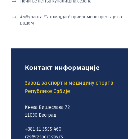
Почиње летња купалишна сезона
Амбуланта “Ташмајдан“ привремено престаје са
радом
Контакт информације
Завод за спорт и медицину спорта
Републике Србије
Кнеза Вишеслава 72
11030 Београд
+381 11 3555 460
rzs@rzsport.gov.rs