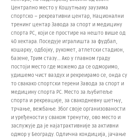
Централно место у Кошутњаку заузима
спортско – рекреативни центар, Национални
тренинг центар Завода за спорт и медицину
спорта РС, који се простире на нешто више од
40 хектара. Поседује игралишта за фудбал,
кошарку, одбојку, рукомет, атлетски стадион,
базене, Tрим стазу…. Ако у главном граду
постоји место где можемо да се одморимо,
удишемо чист ваздух и рекреирамо се, онда су
то свакако спортски терени Завода за спорт и
медицину спорта РС. Место за љубитеље
спорта и рекреације, за свакодневну шетњу,
трчање, вежбање. Због своје организованости
и уређености у сваком тренутку, ово место и
заслужује да је најатрактивније за активни
одмор у Београду. Одлична кондиција, јачање