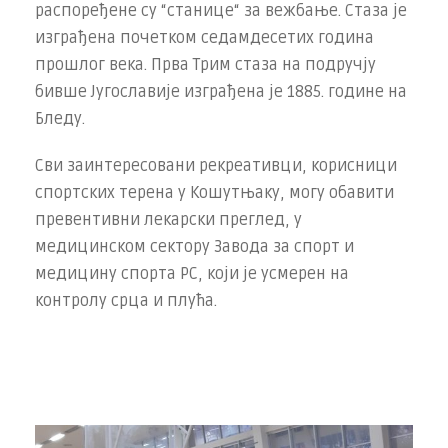
распоређене су “станице“ за вежбање. Стаза је
изграђена почетком седамдесетих година
прошлог века. Прва Трим стаза на подручју
бивше Југославије изграђена је 1885. године на
Бледу.
Сви заинтересовани рекреативци, корисници
спортских терена у Кошутњаку, могу обавити
превентивни лекарски преглед, у
медицинском сектору Завода за спорт и
медицину спорта РС, који је усмерен на
контролу срца и плућа.