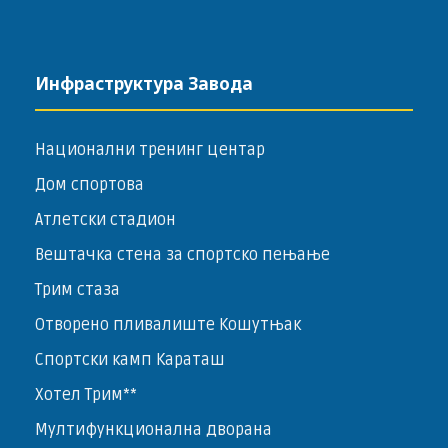
Инфраструктура Завода
Национални тренинг центар
Дом спортова
Атлетски стадион
Вештачка стена за спортско пењање
Трим стаза
Отворено пливалиште Кошутњак
Спортски камп Караташ
Хотел Трим**
Мултифункционална дворана