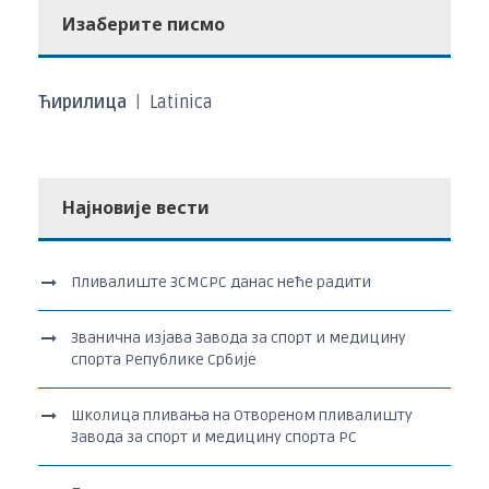
Изаберите писмо
Ћирилица
|
Latinica
Најновије вести
Пливалиште ЗСМСРС данас неће радити
Званична изјава Завода за спорт и медицину
спорта Републике Србије
Школица пливања на Отвореном пливалишту
Завода за спорт и медицину спорта РС