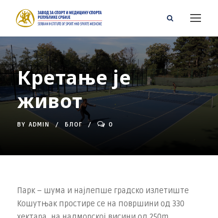
Кретање је
живот
BY
ADMIN
БЛОГ
0
Парк – шума и најлепше градско излетиште
Кошутњак простире се на површини од 330
хектара, на надморској висини од 250m.