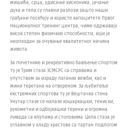
мишића, срца, удисање кисеоника, јачање
духа и тела су главни разлози зашто наши
грађани посећују и користе капацитете Првог
Националног тренинг центра, чиме одржавају
висок степен физичких способности, који је
неопходан за очување квалитетног начина
живота.
За почетнике и рекреативно бављење спортом
ту је Трим стаза ЗСМСРС са справама и
упутством за израду лаганих вежби, као и
мини теретана на отвореном. За љубитеље
екстремних спортова ту је Вештачка стена.
Унутар стазе се налазе кошаркашки, тениски,
рукометни и одбојкашки терени и огромна
ливада са клупама и столовима. Цела стаза је
углавном у хладу храстова са тартан подлогом