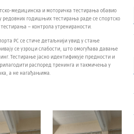
ортско-медицинска и моторичка тестирања обавио
пу редовних годишњих тестирања раде се спортско
 тестирања – контрола утренираности.
порта РС се стиче детаљнији увид у стање
ривају се узроци слабости, што омогућава давање
инг. Тестирање јасно идентификује предности и
 прилагодити распоред тренинга и такмичења у
ка, а не нагађањима.