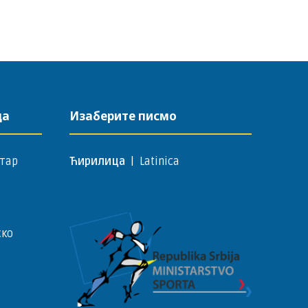
да
Изаберите писмо
тар
Ћирилица
|
Latinica
ско