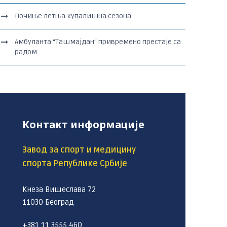
Почиње летња купалишна сезона
Амбуланта “Ташмајдан“ привремено престаје са
радом
Контакт информације
Завод за спорт и медицину
спорта Републике Србије
Кнеза Вишеслава 72
11030 Београд
+381 11 3555 460