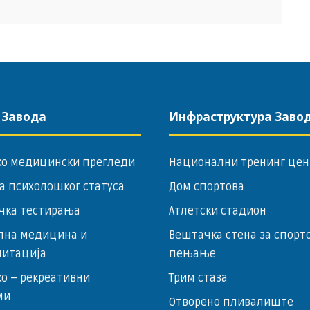
 Завода
Инфраструктура Заво
ко медицински прегледи
Национални тренинг цен
а психолошког статуса
Дом спортова
чка тестирања
Атлетски стадион
лна медицина и
Вештачка стена за спорт
литација
пењање
о – ­рекреативни
Трим стаза
ми
Отворено пливалиште