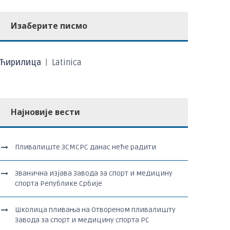
Изаберите писмо
Ћирилица
|
Latinica
Најновије вести
Пливалиште ЗСМСРС данас неће радити
Званична изјава Завода за спорт и медицину
спорта Републике Србије
Школица пливања на Отвореном пливалишту
Завода за спорт и медицину спорта РС