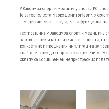
У Заводу за спорт и медицину спорта РС, сп
је ватерполиста Марко Димитријевић. У скло
– медицински прегледи, као и функционална
Тестирањима у Заводу за спорт и медицину с
здравствених и моторичких способности, отк
конкретних и прецизних импликација за трен
слабости, тако да спортисти и тренери могу
складу са коришћењем непристрасних подата