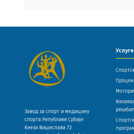
Услуге
Спортс
Процен
Мотори
Физика
рехаби
Завод за спорт и медицину
спорта Републике Србије
Спортск
Кнеза Вишеслава 72
програ