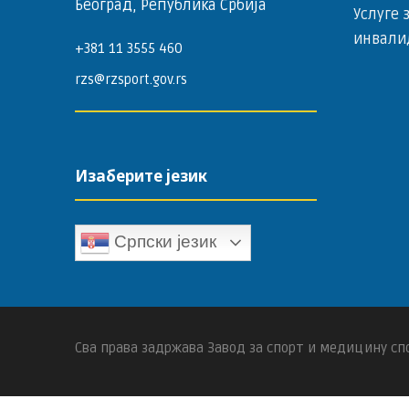
Београд, Република Србија
Услуге 
инвали
+381 11 3555 460
rzs@rzsport.gov.rs
Изаберите језик
Српски језик
Сва права задржава Завод за спорт и медицину спо