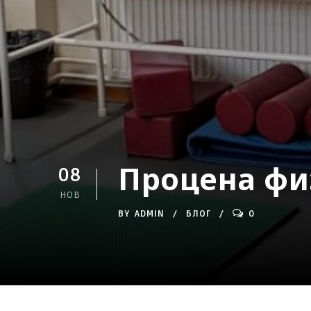
Процена фи
08
НОВ
BY
ADMIN
БЛОГ
0