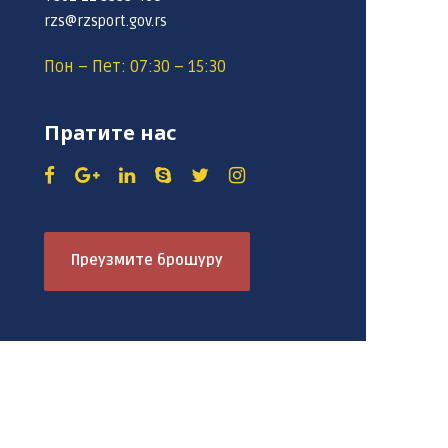
rzs@rzsport.gov.rs
Пон – Пет: 07:30 – 15:30
Пратите нас
Преузмите брошуру