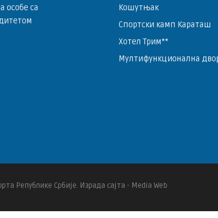
за особе са
Кошутњак
дитетом
Спортски камп Караташ
Хотел Трим**
Мултифункционална дво
рта Републике Србије. Израда сајта - Media Web