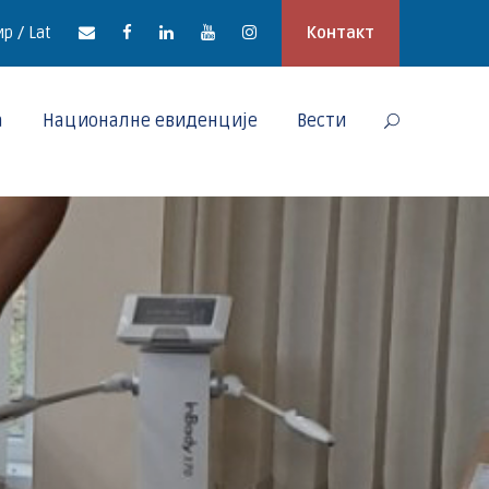
р / Lat
Контакт
а
Националне евиденције
Вести