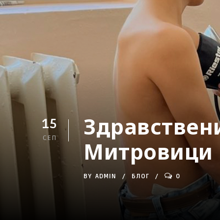
Здравствени
15
СЕП
Митровици
BY
ADMIN
БЛОГ
0