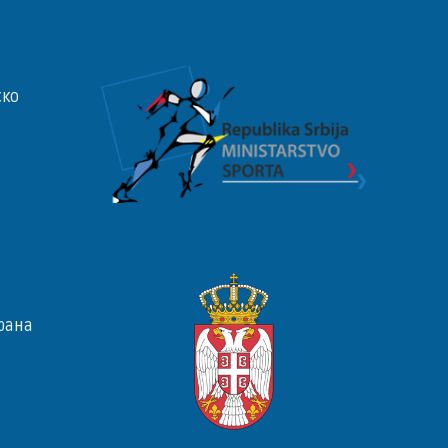
ско
рана