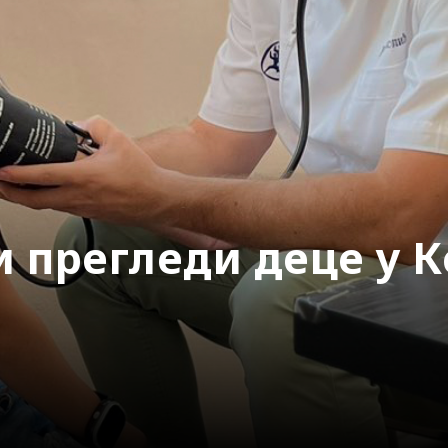
 прегледи деце у К