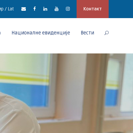
р / Lat
Контакт
а
Националне евиденције
Вести