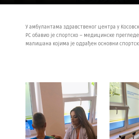
У амбулантама здравственог центра у Косовс
РС обавио је спортско – медицинске прегледе
малишана којима је одрађен основни спортск