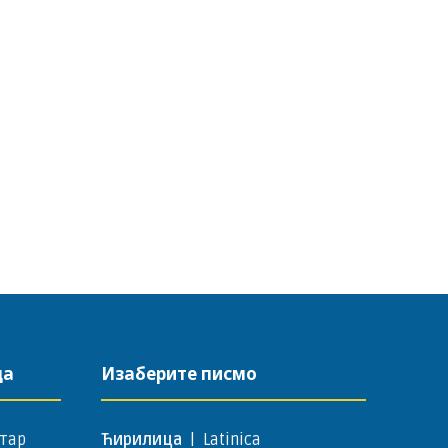
да
Изаберите писмо
тар
Ћирилица
|
Latinica