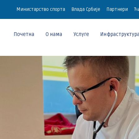
Министарство спорта
Влада Србије
Партнери
Ћи
Почетна
О нама
Услуге
Инфраструктур