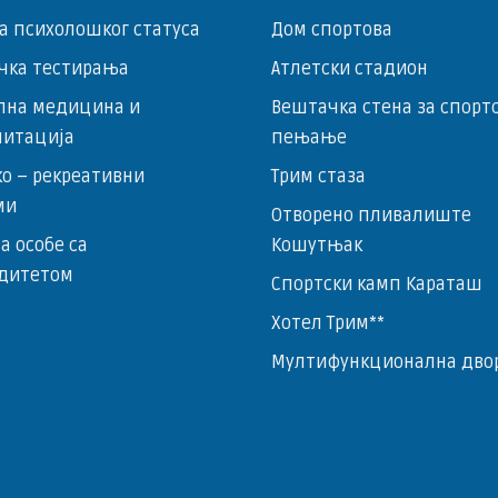
а психолошког статуса
Дом спортова
чка тестирања
Атлетски стадион
лна медицина и
Вештачка стена за спорт
литација
пењање
о – ­рекреативни
Трим стаза
ми
Отворено пливалиште
за особе са
Кошутњак
дитетом
Спортски камп Караташ
Хотел Трим**
Мултифункционална дво