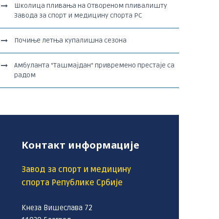
Школица пливања на Отвореном пливалишту
Завода за спорт и медицину спорта РС
Почиње летња купалишна сезона
Амбуланта “Ташмајдан“ привремено престаје са
радом
Контакт информације
Завод за спорт и медицину
спорта Републике Србије
Кнеза Вишеслава 72