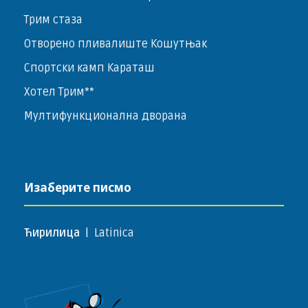
Трим стаза
Отворено пливалиште Кошутњак
Спортски камп Караташ
Хотел Трим**
Мултифункционална дворана
Изаберите писмо
Ћирилица
|
Latinica