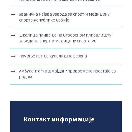
Званична изјава Завода за спорт и медицину
спорта Републике Србије
Школица пливања на Отвореном пливалишту
Завода за спорт и медицину спорта РС
Почиње летња купалишна сезона
Амбуланта “Ташмајдан“ привремено престаје са
радом
Контакт информације