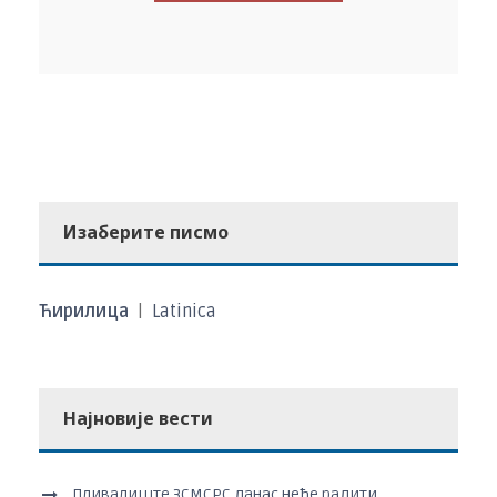
Изаберите писмо
Ћирилица
|
Latinica
Најновије вести
Пливалиште ЗСМСРС данас неће радити