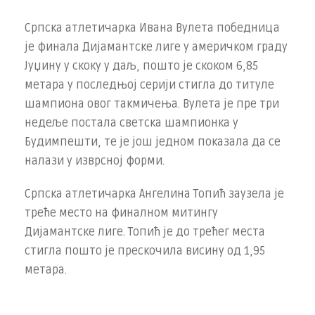
Српска атлетичарка Ивана Вулета победница
је финала Дијамантске лиге у америчком граду
Јуџину у скоку у даљ, пошто је скоком 6,85
метара у последњој серији стигла до титуле
шампиона овог такмичења. Вулета је пре три
недеље постала светска шампионка у
Будимпешти, те је још једном показала да се
налази у изврсној форми.
Српска атлетичарка Ангелина Топић заузела је
треће место на финалном митингу
Дијамантске лиге. Топић је до трећег места
стигла пошто је прескочила висину од 1,95
метара.