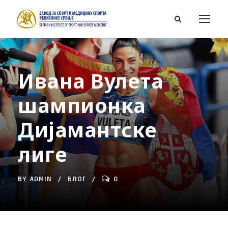
Ивана Вулета
шампионка
Дијамантске
лиге
BY
ADMIN
БЛОГ
0