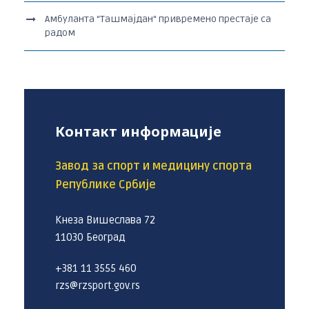
Амбуланта “Ташмајдан“ привремено престаје са
радом
Контакт информације
Завод за спорт и медицину спорта
Републике Србије
Кнеза Вишеслава 72
11030 Београд
+381 11 3555 460
rzs@rzsport.gov.rs