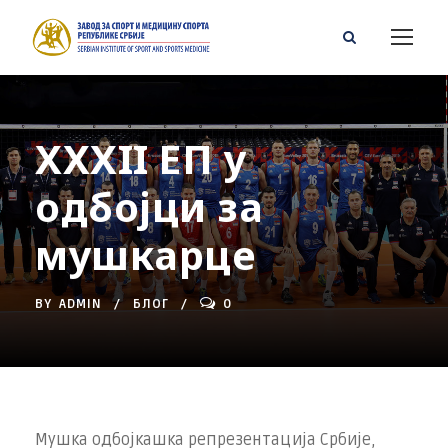
XXXII ЕП у
одбојци за
мушкарце
BY
ADMIN
БЛОГ
0
Мушка одбојкашка репрезентација Србије,