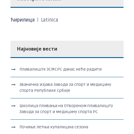
Ћирилица
|
Latinica
Најновије вести
Пливалиште ЗСМСРС данас неће радити
Званична изјава Завода за спорт и медицину
спорта Републике Србије
Школица пливања на Отвореном пливалишту
Завода за спорт и медицину спорта РС
Почиње летња купалишна сезона