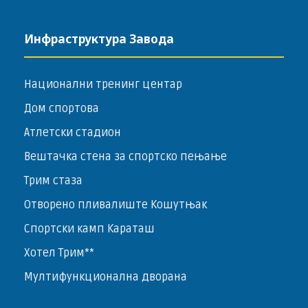
Инфраструктура Завода
Национални тренинг центар
Дом спортова
Атлетски стадион
Вештачка стена за спортско пењање
Трим стаза
Отворено пливалиште Кошутњак
Спортски камп Караташ
Хотел Трим**
Мултифункционална дворана