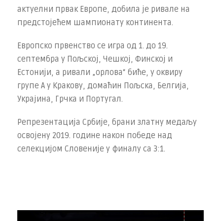
актуелни првак Европе, добила је ривале на
предстојећем шампионату континента.
Европско првенство се игра од 1. до 19.
септембра у Пољској, Чешкој, Финској и
Естонији, а ривали „орлова“ биће, у оквиру
групе А у Кракову, домаћин Пољска, Белгија,
Украјина, Грчка и Португал.
Репрезентација Србије, брани златну медаљу
освојену 2019. године након победе над
селекцијом Словеније у финалу са 3:1.