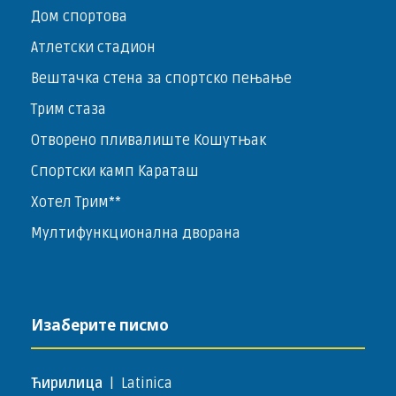
Дом спортова
Атлетски стадион
Вештачка стена за спортско пењање
Трим стаза
Отворено пливалиште Кошутњак
Спортски камп Караташ
Хотел Трим**
Мултифункционална дворана
Изаберите писмо
Ћирилица
|
Latinica