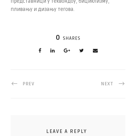
представници у теквондоу, бициклизму,
пливању и дизању тегова.
0
SHARES
PREV
NEXT
LEAVE A REPLY