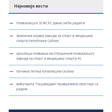
Најновије вести
Пливалиште ЗСМСРС данас неће радити
Званична изјава Завода за спорт и медицину
спорта Републике Србије
Школица пливања на Отвореном пливалишту
Завода за спорт и медицину спорта РС
Почиње летња купалишна сезона
Амбуланта “Ташмајдан“ привремено престаје са
радом