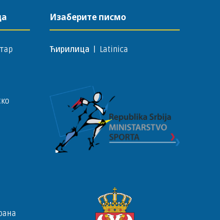
да
Изаберите писмо
тар
Ћирилица
|
Latinica
ско
рана