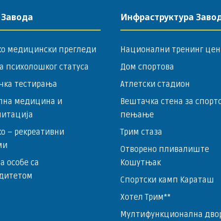
 Завода
Инфраструктура Заво
ко медицински прегледи
Национални тренинг цен
а психолошког статуса
Дом спортова
чка тестирања
Атлетски стадион
лна медицина и
Вештачка стена за спорт
литација
пењање
о – ­рекреативни
Трим стаза
ми
Отворено пливалиште
за особе са
Кошутњак
дитетом
Спортски камп Караташ
Хотел Трим**
Мултифункционална дво