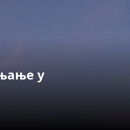
ењање у