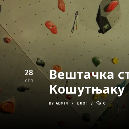
Вештачка ст
28
СЕП
Кошутњаку
BY
ADMIN
БЛОГ
0