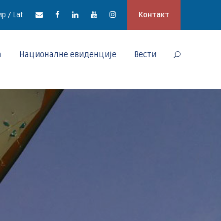
р / Lat
Контакт
а
Националне евиденције
Вести