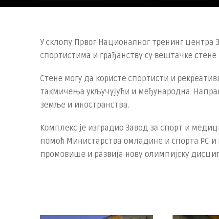
У склопу Првог Националног тренинг центра З
спортистима и грађанству су вештачке стене
Стене могу да користе спортисти и рекреативц
такмичења укључујући и међународна. Напра
земље и иностранства.
Комплекс је изградио Завод за спорт и медиц
помоћ Министарства омладине и спорта РС и 
промовише и развија нову олимпијску дисцип