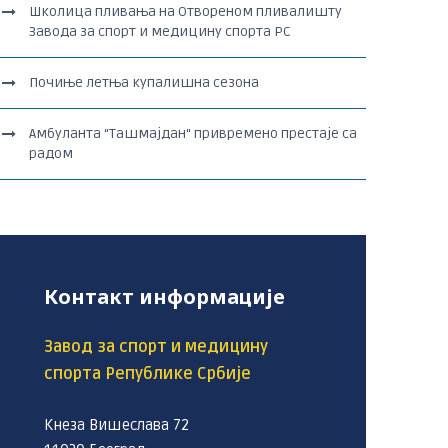
Школица пливања на Отвореном пливалишту
Завода за спорт и медицину спорта РС
Почиње летња купалишна сезона
Амбуланта “Ташмајдан“ привремено престаје са
радом
Контакт информације
Завод за спорт и медицину
спорта Републике Србије
Кнеза Вишеслава 72