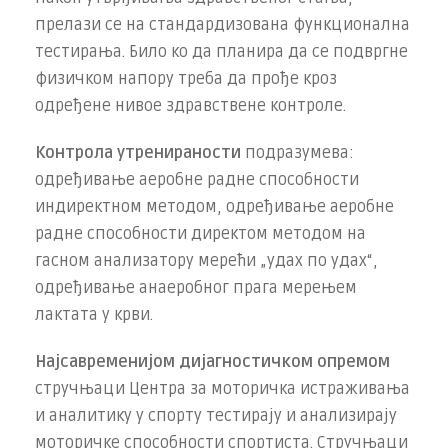
прелази се на стандардизована функционална
тестирања. Било ко да планира да се подвргне
физичком напору треба да прође кроз
одређене нивое здравствене контроле.
Контрола утренираности
подразумева:
одређивање аеробне радне способности
индиректном методом, одређивање аеробне
радне способности директом методом на
гасном анализатору мерећи „удах по удах“,
одређивање анаеробног прага мерењем
лактата у крви.
Најсавременијом дијагностичком опремом
стручњаци Центра за моторичка истраживања
и аналитику у спорту тестирају и анализирају
моторичке способности спортиста. Стручњаци