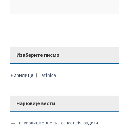
Изаберите писмо
Ћирилица
|
Latinica
Најновије вести
Пливалиште ЗСМСРС данас неће радити