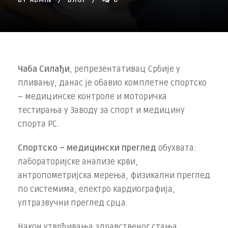
BY
ADMIN
БЛОГ
0
Чаба Силађи
, репрезентативац Србије у
пливању, данас је обавио комплетне спортско
– медицинске контроле и моторичка
тестирања у Заводу за спорт и медицину
спорта РС.
Спортско – медицински преглед
обухвата:
лабораторијске анализе крви,
антропометријска мерења, физикални преглед
по системима, електро кардиографија,
ултразвучни преглед срца.
Након утврђивања здравственог стања,