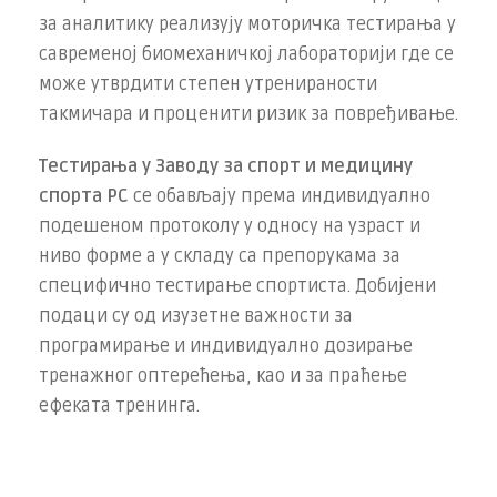
за аналитику реализују моторичка тестирања у
савременој биомеханичкој лабораторији где се
може утврдити степен утренираности
такмичара и проценити ризик за повређивање.
Тестирања у Заводу за спорт и медицину
спорта РС
се обављају према индивидуално
подешеном протоколу у односу на узраст и
ниво форме а у складу са препорукама за
специфично тестирање спортиста. Добијени
подаци су од изузетне важности за
програмирање и индивидуално дозирање
тренажног оптерећења, као и за праћење
ефеката тренинга.