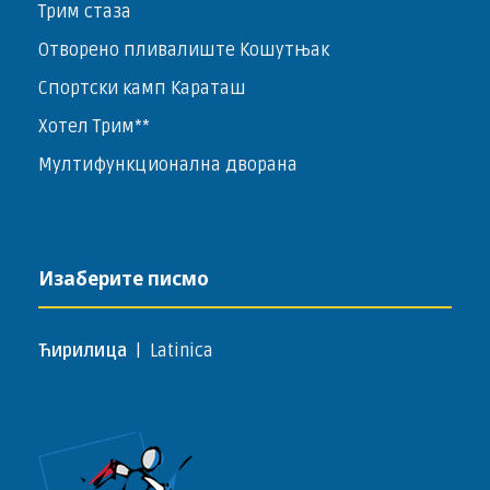
Трим стаза
Отворено пливалиште Кошутњак
Спортски камп Караташ
Хотел Трим**
Мултифункционална дворана
Изаберите писмо
Ћирилица
|
Latinica