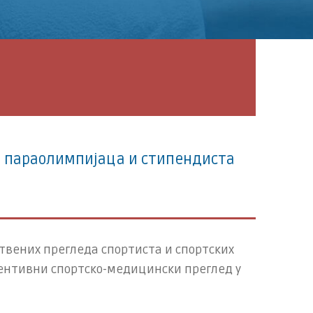
, парaoлимпиjацa и стипeндиста
вствених прегледа спортиста и спортских
ревентивни спортско-медицински преглед у