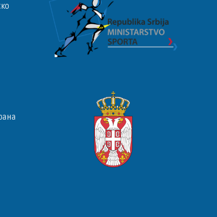
ско
рана