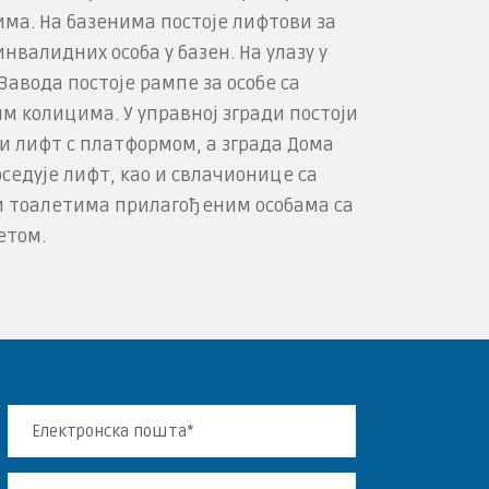
ма. На базенима постоје лифтови за
валидних осо­ба у базен. На улазу у
Завода постоје рампе за особе са
м колицима. У управној згради постоји
и лифт с платформом, а зграда Дома
седује лифт, као и свлачионице са
 тоалетима прилагође­ним особама са
етом.