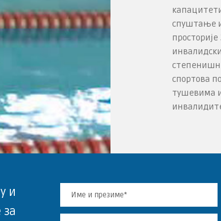
капацитети
спуштање ин
просторије 
инвалидски
степе­нишн
спортова по
тушевима и
инвалидит
у и
 за