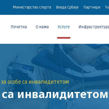
Министарство спорта
Влада Србије
Партнери
Ћи
Почетна
О нама
Услуге
Инфраструктур
 за особе са инвалидитетом
е са инвалидитетом