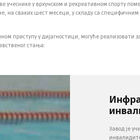
ве учеснике у врхунском и рекреативном спорту поме
ране, на сваких шест месеци, у складу са специфични
ном приступу у дијагностици, могуће реализовати з
авственог стања:
Инфра
инвал
Завод је уч
инвалидите