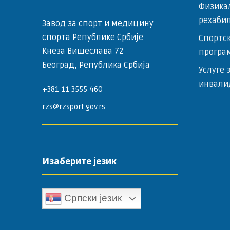
Физика
рехаби
Завод за спорт и медицину
спорта Републике Србије
Спортск
Кнеза Вишеслава 72
програ
Београд, Република Србија
Услуге 
инвали
+381 11 3555 460
rzs@rzsport.gov.rs
Изаберите језик
Српски језик