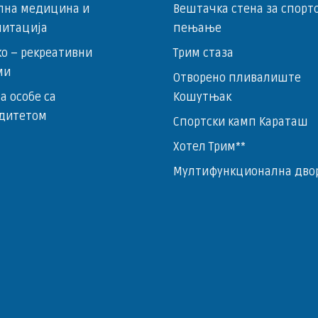
лна медицина и
Вештачка стена за спорт
литација
пењање
о – ­рекреативни
Трим стаза
ми
Отворено пливалиште
за особе са
Кошутњак
дитетом
Спортски камп Караташ
Хотел Трим**
Мултифункционална дво