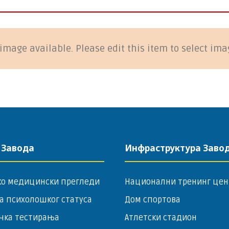
image available. Please edit this item to select ima
 Завода
Инфраструктура Заво
ко медицински прегледи
Национални тренинг цен
а психолошког статуса
Дом спортова
чка тестирања
Атлетски стадион