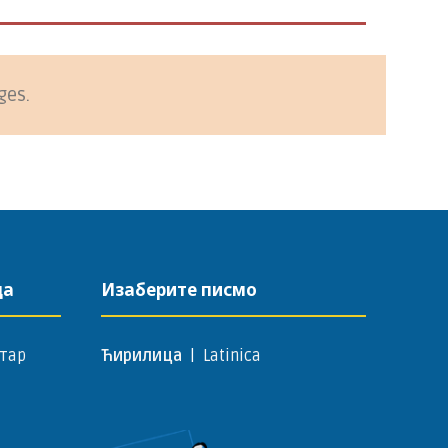
ges.
да
Изаберите писмо
тар
Ћирилица
|
Latinica