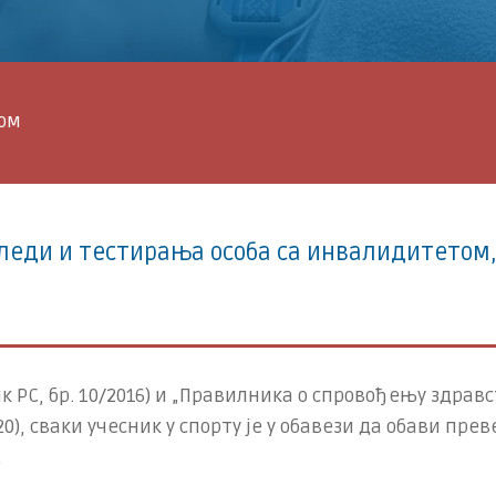
ом
глeди и тестирања особа са инвалидитетом
ик РС, бр. 10/2016) и „Правилника о спровођењу здра
20), сваки учесник у спорту је у обавези да обави п
.