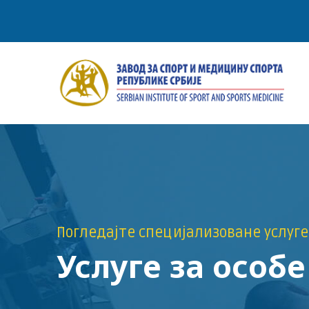
Погледајте специјализоване услуге
Услуге за особ