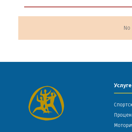
No 
Услуге
Спортс
Процен
Мотори