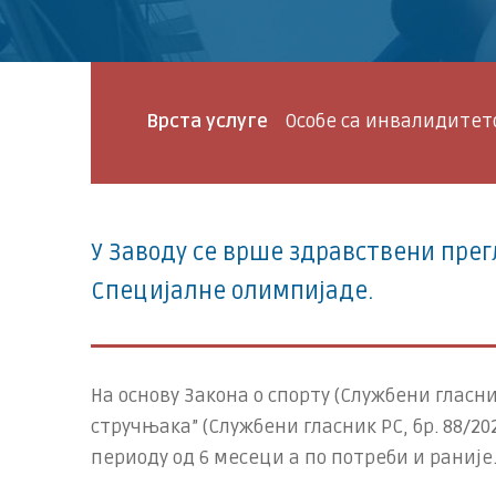
Врста услуге
Особе са инвалидитет
У Заводу се врше здрaвствeни прe
Спeциjaлнe олимпиjaдe.
На основу Закона о спорту (Службени гласн
стручњака” (Службени гласник РС, бр. 88/20
периоду од 6 месеци а по потреби и раније