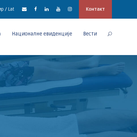
р / Lat
Контакт
а
Националне евиденције
Вести