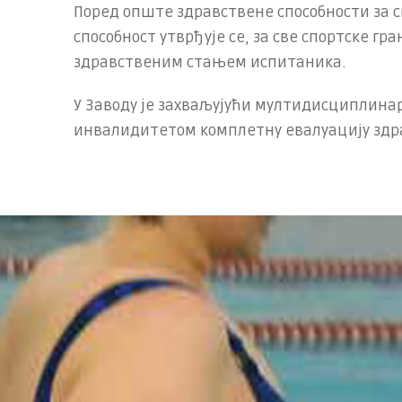
Поред опште здравствене способности за с
способност утврђује се, за све спортске г
здравственим стањем испитаника.
У Заводу је захваљујући мултидисциплинар
инвалидитетом комплетну евалуацију здр