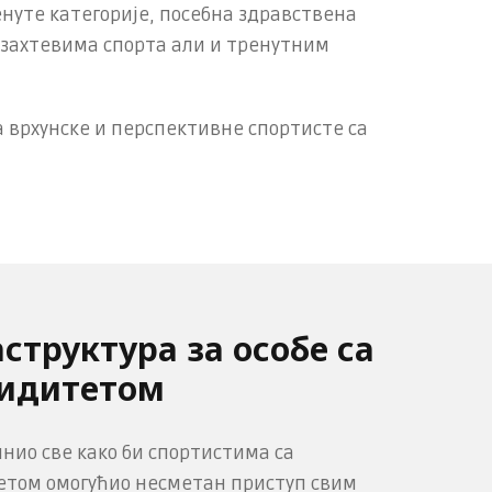
нуте категорије, посебна здравствена
м захтевима спорта али и тренутним
а врхунске и перспективне спортисте са
структура за особе са
идитетом
инио све како би спортистима са
том омогућио несметан приступ свим