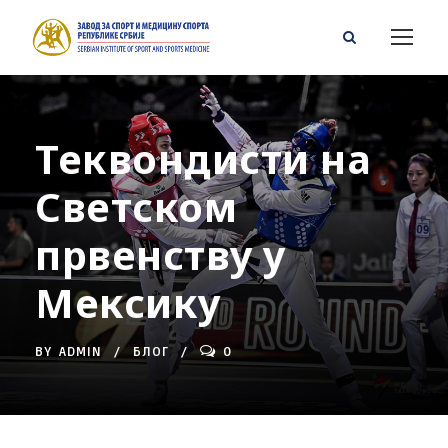
Теквондисти на
Светском
првенству у
Мексику
BY
ADMIN
БЛОГ
0