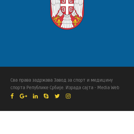
Сва права задржава Завод за спорт и медицину
спорта Републике Србије. Израда сајта - Media Web