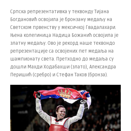
Српска репрезентативка у теквонду Тијана
Богдановић освојила је бронзану медаљу на
Светском првенству у мексичкој Гвадалахари.
Њена колегиница Надица Божанић освојила је
златну медаљу. Ово је рекорд наше теквондо
репрезентације са освојених пет медаља на
шампионату света. Претходно до медаља су
дошли Махди Ходабахши (злато), Александра
Перишић (сребро) и Стефан Таков (бронзa).