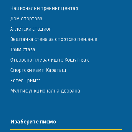
Национални тренинг центар
Дом спортова
Атлетски стадион
Вештачка стена за спортско пењање
Трим стаза
Отворено пливалиште Кошутњак
Спортски камп Караташ
Хотел Трим**
Мултифункционална дворана
Изаберите писмо