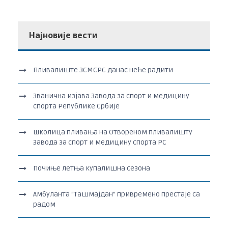
Најновије вести
Пливалиште ЗСМСРС данас неће радити
Званична изјава Завода за спорт и медицину
спорта Републике Србије
Школица пливања на Отвореном пливалишту
Завода за спорт и медицину спорта РС
Почиње летња купалишна сезона
Амбуланта “Ташмајдан“ привремено престаје са
радом