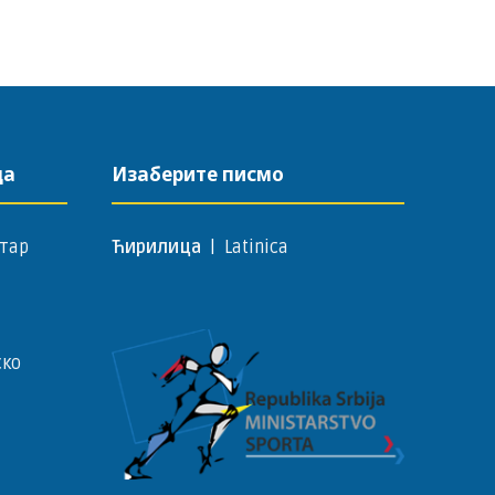
да
Изаберите писмо
тар
Ћирилица
|
Latinica
ско