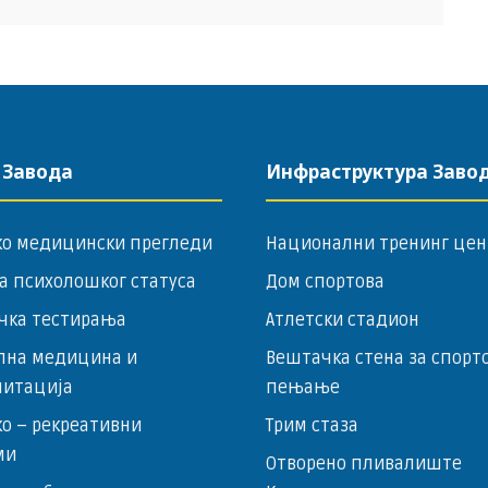
 Завода
Инфраструктура Заво
ко медицински прегледи
Национални тренинг цен
а психолошког статуса
Дом спортова
чка тестирања
Атлетски стадион
лна медицина и
Вештачка стена за спорт
литација
пењање
о – ­рекреативни
Трим стаза
ми
Отворено пливалиште