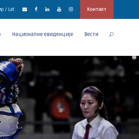
р / Lat
Контакт
а
Националне евиденције
Вести