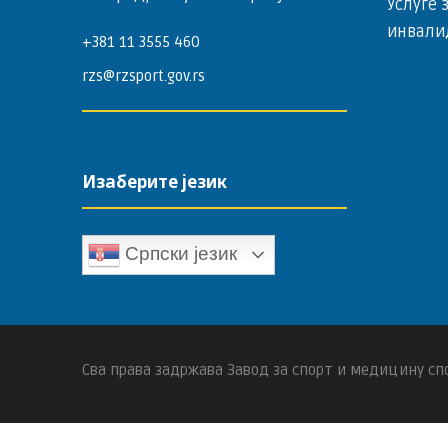
Услуге 
инвали
+381 11 3555 460
rzs@rzsport.gov.rs
Изаберите језик
Српски језик
Сва права задржава Завод за спорт и медицину спо