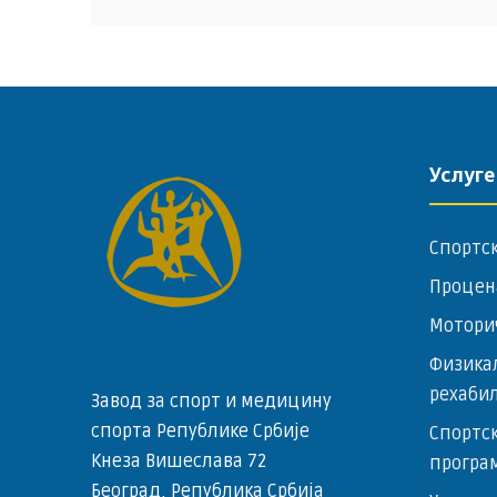
Услуге
Спортс
Процен
Мотори
Физика
рехаби
Завод за спорт и медицину
спорта Републике Србије
Спортск
Кнеза Вишеслава 72
програ
Београд, Република Србија