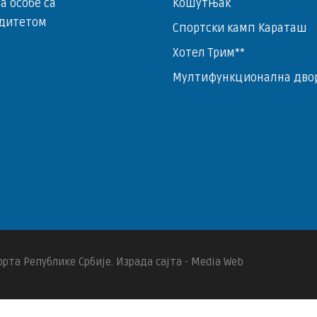
за особе са
Кошутњак
дитетом
Спортски камп Караташ
Хотел Трим**
Мултифункционална дво
рта Републике Србије. Израда сајта - Media Web