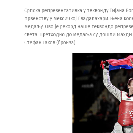
Српска репрезентативка у теквонду Тијана Бо
првенству у мексичкој Гвадалахари. Њена ко
медаљу. Ово је рекорд наше теквондо репрез
света. Претходно до медаља су дошли Махди 
Стефан Таков (бронзa).