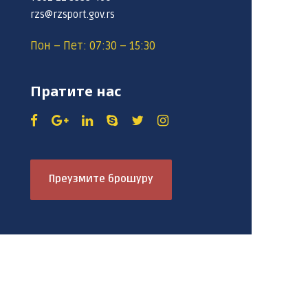
rzs@rzsport.gov.rs
Пон – Пет: 07:30 – 15:30
Пратите нас
Преузмите брошуру