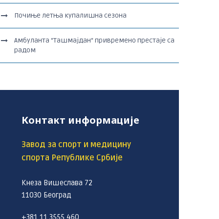
Почиње летња купалишна сезона
Амбуланта “Ташмајдан“ привремено престаје са
радом
Контакт информације
Завод за спорт и медицину
спорта Републике Србије
Кнеза Вишеслава 72
11030 Београд
+381 11 3555 460