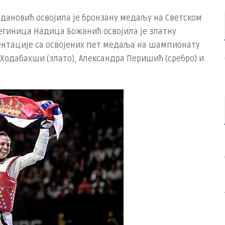
гдановић освојила је бронзану медаљу на Светском
легиница Надица Божанић освојила је златну
ентације са освојених пет медаља на шампионату
Ходабахши (злато), Александра Перишић (сребро) и