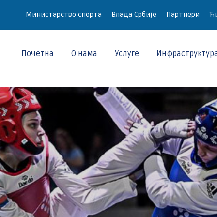
Министарство спорта
Влада Србије
Партнери
Ћи
Почетна
О нама
Услуге
Инфраструктур