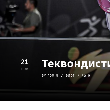
Теквондисти
21
НОВ
BY
ADMIN
БЛОГ
0