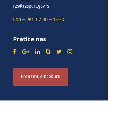
rzs@rzsport.gov.rs
Pon – Pet: 07:30 – 15:30
Pratite nas
Preuzmite brošuru