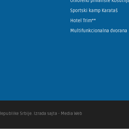
Otvoreno plivalište Košutnj
Sportski kamp Karataš
Hotel Trim**
Multifunkcionalna dvorana
Republike Srbije. Izrada sajta - Media Web