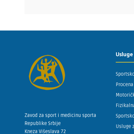
Usluge
Sportsko
Procena
Motoričk
Fizikaln
Zavod za sport i medicinu sporta
Sportsko
Republike Srbije
Usluge z
Kneza Višeslava 72