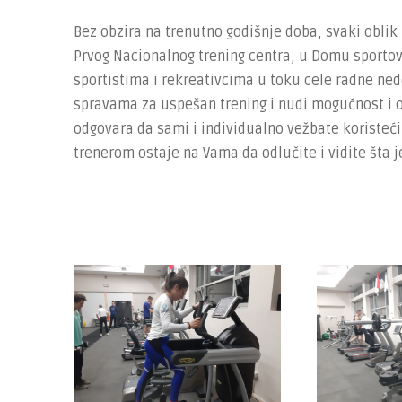
Bez obzira na trenutno godišnje doba, svaki oblik 
Prvog Nacionalnog trening centra, u Domu sportov
sportistima i rekreativcima u toku cele radne ne
spravama za uspešan trening i nudi mogućnost i op
odgovara da sami i individualno vežbate koristeći
trenerom ostaje na Vama da odlučite i vidite šta je