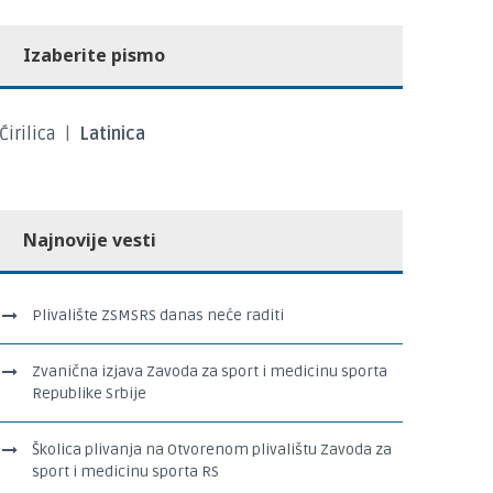
Izaberite pismo
Ćirilica
|
Latinica
Najnovije vesti
Plivalište ZSMSRS danas neće raditi
Zvanična izjava Zavoda za sport i medicinu sporta
Republike Srbije
Školica plivanja na Otvorenom plivalištu Zavoda za
sport i medicinu sporta RS