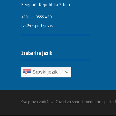
Beograd, Republika Srbija
+381 11 3555 460
rzs@rzsport.gov.rs
Izaberite jezik
Srpski jezik
Sva prava zadržava Zavod za sport i medicinu sporta 