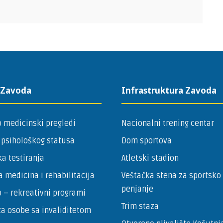
 Zavoda
Infrastruktura Zavoda
 medicinski pregledi
Nacionalni trening centar
 psihološkog statusa
Dom sportova
a testiranja
Atletski stadion
a medicina i rehabilitacija
Veštačka stena za sportsko
penjanje
 – ­rekreativni programi
Trim staza
a osobe sa invaliditetom