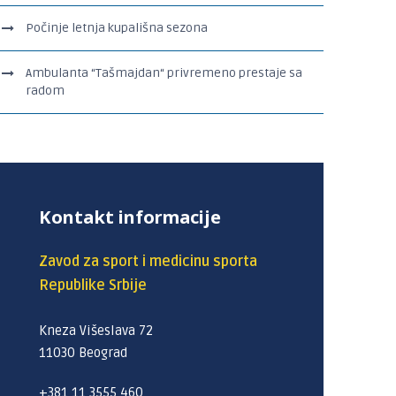
Počinje letnja kupališna sezona
Ambulanta “Tašmajdan“ privremeno prestaje sa
radom
Kontakt informacije
Zavod za sport i medicinu sporta
Republike Srbije
Kneza Višeslava 72
11030 Beograd
+381 11 3555 460