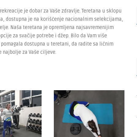
rekreacije je dobar za Vaše zdravlje. Teretana u sklopu
a, dostupna je na korišćenje nacionalnim selekcijama,
delje. Naša teretana je opremljena najsavremenijim
cije za svačije potrebe i džep. Bilo da Vam više
 pomagala dostupna u teretani, da radite sa ličnim
 najbolje za Vaše ciljeve.