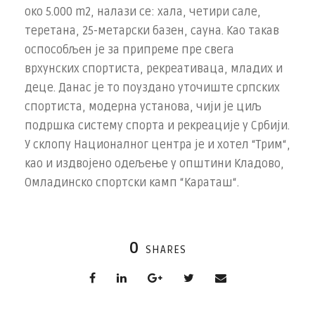
око 5.000 m2, налази се: хала, четири сале,
теретана, 25-метарски базен, сауна. Као такав
оспособљен је за припреме пре свега
врхунских спортиста, рекреативаца, младих и
деце. Данас је то поуздано уточиште српских
спортиста, модерна установа, чији је циљ
подршка систему спорта и рекреације у Србији.
У склопу Националног центра је и хотел “Трим“,
као и издвојено одељење у општини Кладово,
Омладинско спортски камп “Караташ“.
0
SHARES