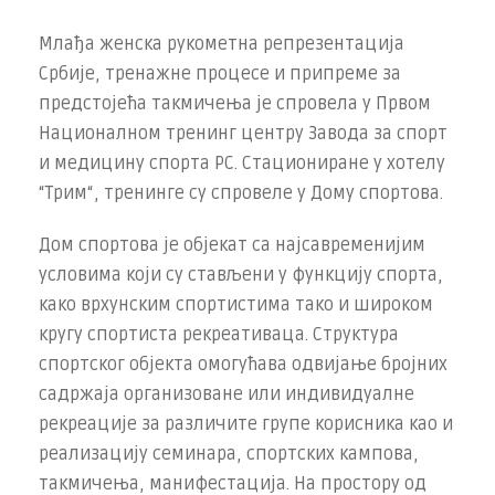
Млађа женска рукометна репрезентација
Србије, тренажне процесе и припреме за
предстојећа такмичења је спровела у Првом
Националном тренинг центру Завода за спорт
и медицину спорта РС. Стациониране у хотелу
“Трим“, тренинге су спровеле у Дому спортова.
Дом спортова је објекат са најсавременијим
условима који су стављени у функцију спорта,
како врхунским спортистима тако и широком
кругу спортиста рекреативаца. Структура
спортског објекта омогућава одвијање бројних
садржаја организоване или индивидуалне
рекреације за различите групе корисника као и
реализацију семинара, спортских кампова,
такмичења, манифестација. На простору од