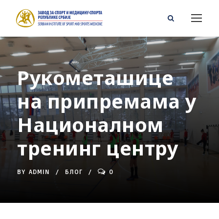
Рукометашице
на припремама у
Националном
тренинг центру
BY
ADMIN
БЛОГ
0