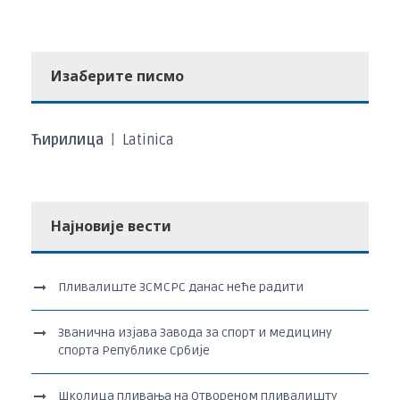
Изаберите писмо
Ћирилица
|
Latinica
Најновије вести
Пливалиште ЗСМСРС данас неће радити
Званична изјава Завода за спорт и медицину
спорта Републике Србије
Школица пливања на Отвореном пливалишту