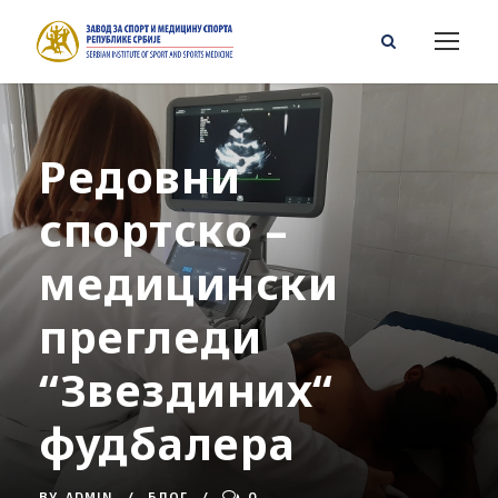
Редовни
спортско –
медицински
прегледи
“Звездиних“
фудбалера