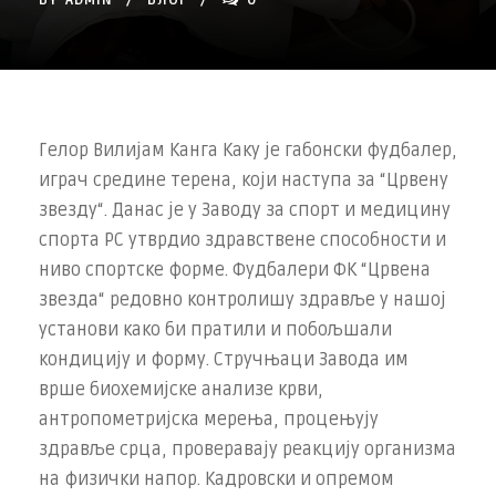
BY
ADMIN
БЛОГ
0
Гелор Вилијам Канга Каку је габонски фудбалер,
играч средине терена, који наступа за “Црвену
звезду“. Данас је у Заводу за спорт и медицину
спорта РС утврдио здравствене способности и
ниво спортске форме. Фудбалери ФК “Црвена
звезда“ редовно контролишу здравље у нашој
установи како би пратили и побољшали
кондицију и форму. Стручњаци Завода им
врше биохемијске анализе крви,
антропометријска мерења, процењују
здравље срца, проверавају реакцију организма
на физички напор. Кадровски и опремом