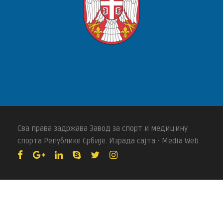
Сва права задржава Завод за спорт и медицину
спорта Републике Србије. Израда сајта - Media Web