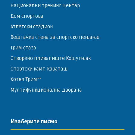
Национални тренинг центар
Дом спортова
Атлетски стадион
Вештачка стена за спортско пењање
Трим стаза
Отворено пливалиште Кошутњак
Спортски камп Караташ
Хотел Трим**
Мултифункционална дворана
Изаберите писмо