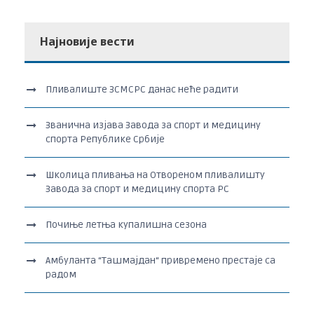
Најновије вести
Пливалиште ЗСМСРС данас неће радити
Званична изјава Завода за спорт и медицину
спорта Републике Србије
Школица пливања на Отвореном пливалишту
Завода за спорт и медицину спорта РС
Почиње летња купалишна сезона
Амбуланта “Ташмајдан“ привремено престаје са
радом