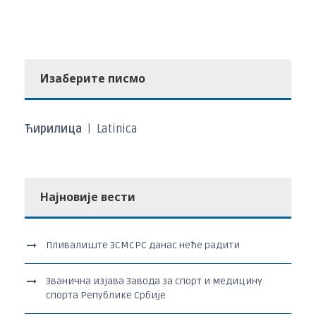
Изаберите писмо
Ћирилица
|
Latinica
Најновије вести
Пливалиште ЗСМСРС данас неће радити
Званична изјава Завода за спорт и медицину
спорта Републике Србије