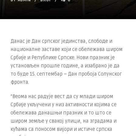
BY
ADMIN
БЛОГ
0
Данас је Дан српског јединства, слободе и
националне заставе који се обележава широм
Србије и Републике Српске. Нови празник је
установљен прошле године, а изабрано је да
то буде 15. септембар – Дан пробоја Солунског
фронта.
“Веома нас радује вест да су млади широм
Србије укључени у низ активности којима се
обележава данашњи празник и то што се
широм земље у свакој улици, на зградама и
кућама са поносом вијори и истиче српска