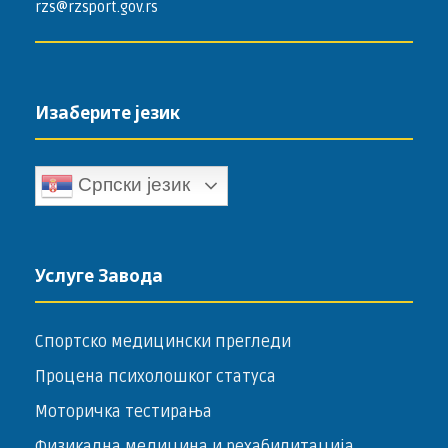
rzs@rzsport.gov.rs
Изаберите језик
Српски језик
Услуге Завода
Спортско медицински прегледи
Процена психолошког статуса
Моторичка тестирања
Физикална медицина и рехабилитација