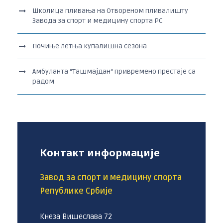
Школица пливања на Отвореном пливалишту
Завода за спорт и медицину спорта РС
Почиње летња купалишна сезона
Амбуланта “Ташмајдан“ привремено престаје са
радом
Контакт информације
Завод за спорт и медицину спорта
Републике Србије
Кнеза Вишеслава 72