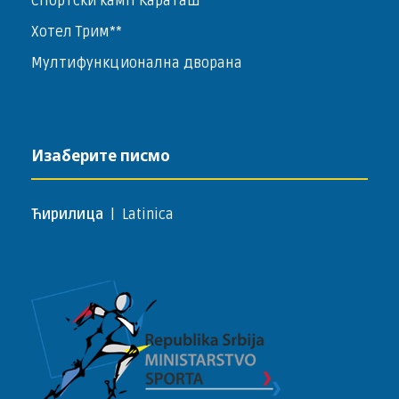
Спортски камп Караташ
Хотел Трим**
Мултифункционална дворана
Изаберите писмо
Ћирилица
|
Latinica