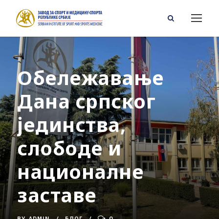
Обележавање
Дана српског
јединства,
слободе и
националне
заставе