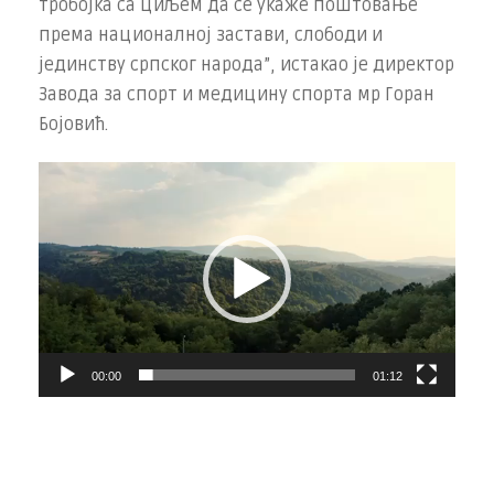
тробојка са циљем да се укаже поштовање
према националној застави, слободи и
јединству српског народа”, истакао је директор
Завода за спорт и медицину спорта мр Горан
Бојовић.
П
р
е
г
л
е
д
00:00
01:12
а
ч
в
и