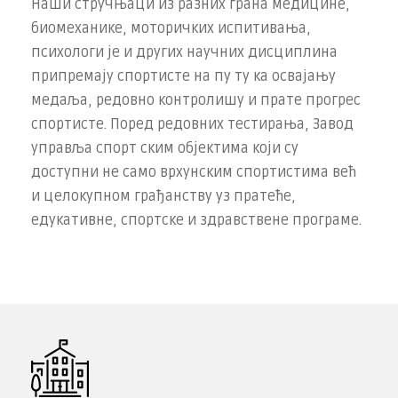
Наши стручњаци из разних грана медицине,
биомеханике, моторичких испитивања,
психологи­ је и других научних дисциплина
припремају спортисте на пу­ ту ка освајању
медаља, редовно контролишу и прате прогрес
спортисте. Поред редовних тестирања, Завод
управља спорт­ ским објектима који су
доступни не само врхунским спорти­стима већ
и целокупном грађанству уз пратеће,
едукативне, спортске и здравствене програме.