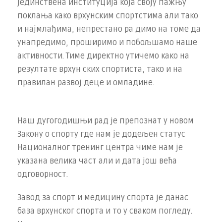
јединствена институција која своју пажњу
поклања како врхунским спортстима али тако
и најмлађима, непрестано ра­ димо на томе да
унапредимо, проширимо и побољшамо наше
активности. Тиме директно утичемо како на
резултате врхун­ ских спортиста, тако и на
правилан развој деце и омладине.
Наш дугогодишњи рад је препознат у новом
Закону о спорту где нам је додељен статус
Националног тренинг центра чиме нам је
указана велика част али и дата још већа
одговорност.
Завод за спорт и медицину спорта је данас
база врхунског спорта и то у сваком погледу.