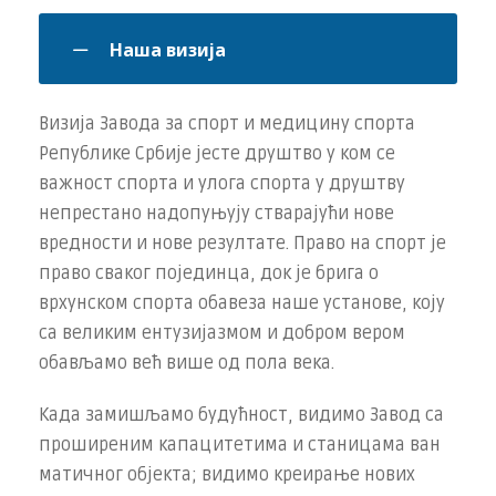
Наша визија
Визија Завода за спорт и медицину спорта
Републике Србије јесте друштво у ком се
важност спорта и улога спорта у друштву
непрестано надопуњују стварајући нове
вредности и нове ре­зултате. Право на спорт је
право сваког појединца, док је брига о
врхунском спорта обавеза наше установе, коју
са великим ен­тузијазмом и добром вером
обављамо већ више од пола века.
Када замишљамо будућност, видимо Завод са
проширеним ка­пацитетима и станицама ван
матичног објекта; видимо креирање нових