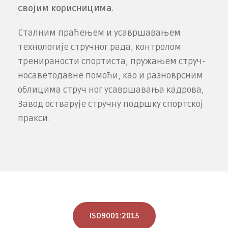
својим корисницима.
Сталним праћењем и усавршавањем
технологије стручног рада, контролом
тренираности спортиста, пружањем струч­
но­саветодавне помоћи, као и разноврсним
облицима струч­ ног усавршавања кадрова,
Завод остварује стручну подршку спортској
пракси.
ISO9001:2015