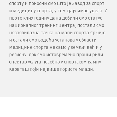
спорту и поносни смо што је Завод за спорт
и медицину спорта, у том сјају имао удела. У
проте­ клих годину дана добили смо статус
Националног тренинг центра, постали смо
незаобилазна тачка на мапи спорта Ср­ бије
и остали смо водећа установа у области
медицине спорта не само у земљи већ и у
региону, док смо истовремено проши­ рили
спектар услуга посебно у спортском кампу
Караташ који највише користе млади.