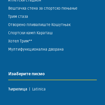
Атлетски стадион
Вештачка стена за спортско пењање
Трим стаза
Отворено пливалиште Кошутњак
Спортски камп Караташ
Хотел Трим**
Мултифункционална дворана
Изаберите писмо
Ћирилица
|
Latinica