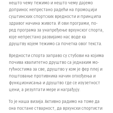
нешто чему тежимо и нешто чему дајемо
допринос непрестано радећи на промоцији
суштинских спортских вредности и принципа
здравог начина живота. И ови програми, по­
ред програма за унапређење врхунског спорта,
које непрестано развијамо нас воде ка
друштву којем тежимо са почетка овог текста.
Вредности спорта заправо су стубови на којима
почива ква­литетно друштво са једнаким мо­
гућностима за све, друштво у ком је фер плеј и
поштовање противника начин опхођења и
функционисања и друштво где се изузетност
цени, а резултати мере и награђују.
То је наша визија. Активно радимо на томе да
она постане ствар­ност, да врхунски спортисти