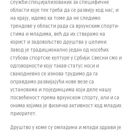
служби специјализованих за специфичне
области које тек треба да се развију код нас; и
на крају, идемо ка томе да не следимо
трендове у области рада са врхунским спорти­
стима и младима, већ да их стварамо на
корист и задовољство друштва у целини.
Завод је традиционално један од носећих
стубова спортске културе у Србији. Свесни смо и
одговорности коју такав статус носи и
свакодневно се изнова трудимо да га
оправдамо развијајући нове везе са
установама и појединцима који деле нашу
посвећеност према врхунском спорту, али и са
онима којима је физичка активност код младих
приоритет.
Друштво у коме су омладина и млади здрави је