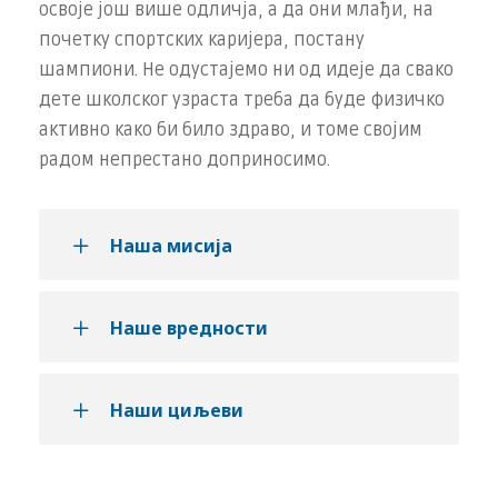
освоје још више одличја, а да они млађи, на
почетку спортских каријера, постану
шампиони. Не одустајемо ни од идеје да свако
дете школског узраста треба да буде физичко
активно како би било здраво, и томе својим
радом непрестано доприносимо.
Наша мисија
Наше вредности
Наши циљеви