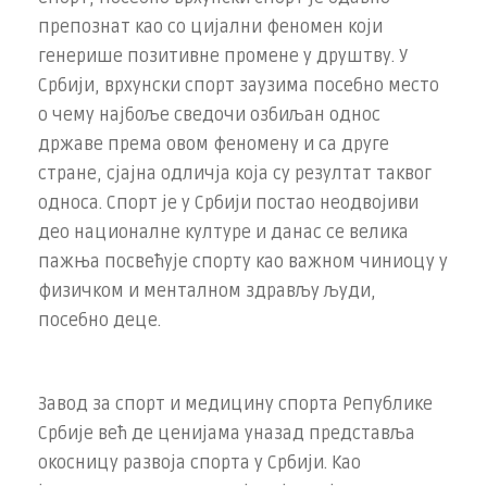
препознат као со­ цијални феномен који
генерише позитивне промене у дру­штву. У
Србији, врхунски спорт заузима посебно место
о чему најбоље сведочи озбиљан однос
државе према овом феномену и са друге
стране, сјајна одличја која су резултат таквог
односа. Спорт је у Србији постао неодвојиви
део националне културе и данас се велика
пажња посвећује спорту као важном чиниоцу у
физичком и менталном здрављу људи,
посебно деце.
Завод за спорт и медицину спорта Републике
Србије већ де­ ценијама уназад представља
окосницу развоја спорта у Србији. Као