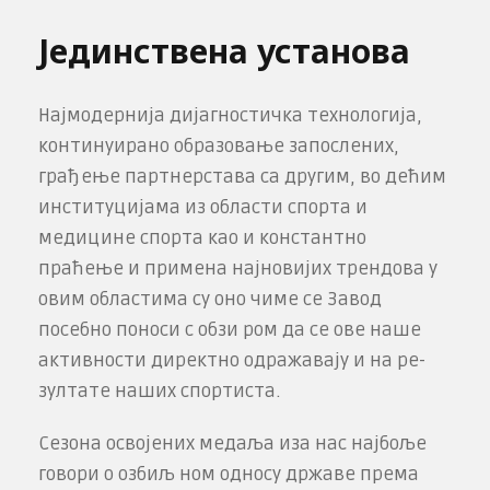
Јединствена установа
Најмодернија дијагностичка технологија,
континуирано образовање запослених,
грађење партнерстава са другим, во­ дећим
институцијама из области спорта и
медицине спорта као и константно
праћење и примена најновијих трендова у
овим областима су оно чиме се Завод
посебно поноси с обзи­ ром да се ове наше
активности директно одражавају и на ре­
зултате наших спортиста.
Сезона освојених медаља иза нас најбоље
говори о озбиљ­ ном односу државе према