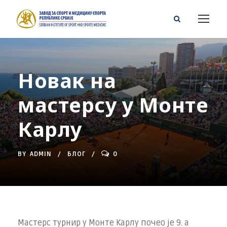
Новак на
мастерсу у Монте
Карлу
BY
ADMIN
БЛОГ
0
Мастерс турнир у Монте Карлу почео је 9. а