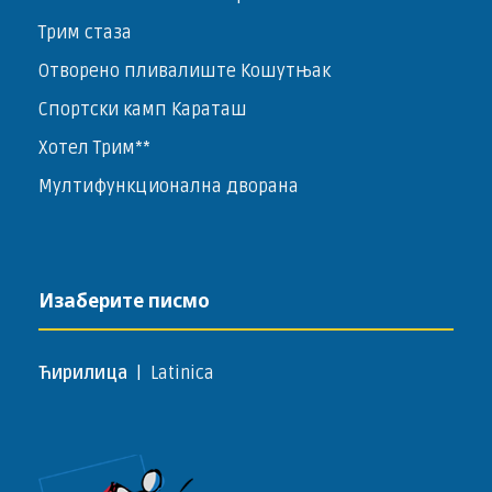
Трим стаза
Отворено пливалиште Кошутњак
Спортски камп Караташ
Хотел Трим**
Мултифункционална дворана
Изаберите писмо
Ћирилица
|
Latinica