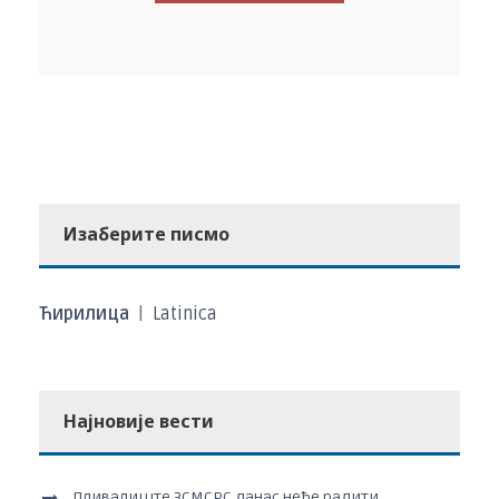
Изаберите писмо
Ћирилица
|
Latinica
Најновије вести
Пливалиште ЗСМСРС данас неће радити