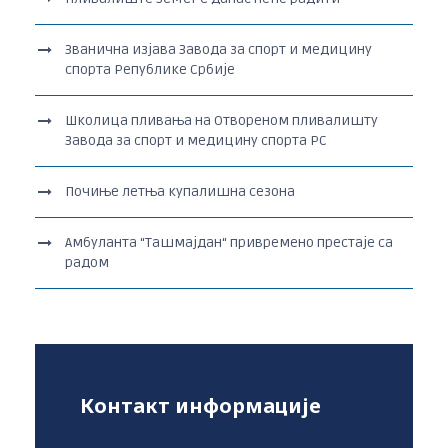
Званична изјава Завода за спорт и медицину
спорта Републике Србије
Школица пливања на Отвореном пливалишту
Завода за спорт и медицину спорта РС
Почиње летња купалишна сезона
Амбуланта “Ташмајдан“ привремено престаје са
радом
Контакт информације