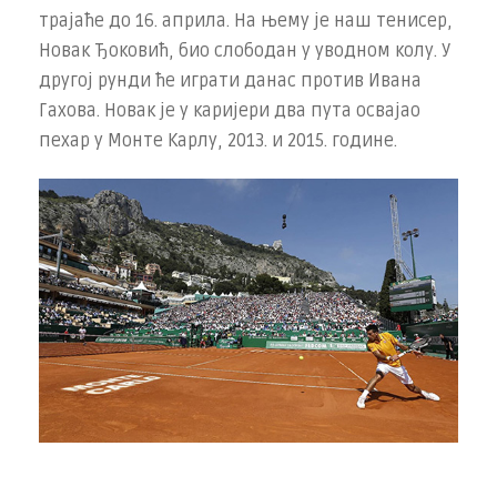
трајаће до 16. априла. На њему је наш тенисер,
Новак Ђоковић, био слободан у уводном колу. У
другој рунди ће играти данас против Ивана
Гахова. Новак је у каријери два пута освајао
пехар у Монте Карлу, 2013. и 2015. године.