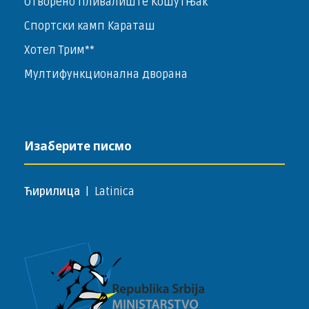
Отворено пливалиште Кошутњак
Спортски камп Караташ
Хотел Трим**
Мултифункционална дворана
Изаберите писмо
Ћирилица
|
Latinica