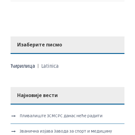
Изаберите писмо
Ћирилица
|
Latinica
Најновије вести
Пливалиште ЗСМСРС данас неће радити
Званична изјава Завода за спорт и медицину