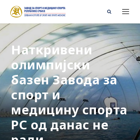
Наткривени
олимпијски
базен Завода за
спорт и
медицину спорта
РС од данас не
ради