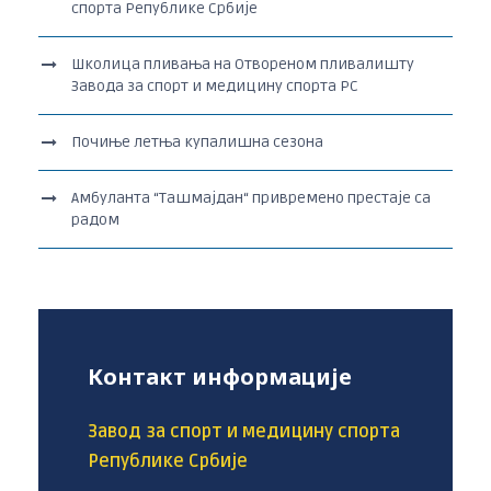
спорта Републике Србије
Школица пливања на Отвореном пливалишту
Завода за спорт и медицину спорта РС
Почиње летња купалишна сезона
Амбуланта “Ташмајдан“ привремено престаје са
радом
Контакт информације
Завод за спорт и медицину спорта
Републике Србије