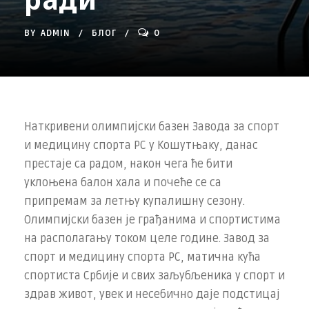
BY
ADMIN
БЛОГ
0
Наткривени олимпијски базен Завода за спорт
и медицину спорта РС у Кошутњаку, данас
престаје са радом, након чега ће бити
уклоњена балон хала и почеће се са
припремам за летњу купалишну сезону.
Олимпијски базен је грађанима и спортистима
на располагању током целе године. Завод за
спорт и медицину спорта РС, матична кућа
спортиста Србије и свих заљубљеника у спорт и
здрав живот, увек и несебично даје подстицај