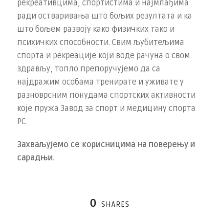
рекреативцима, спортистима и најмлађима
ради остваривања што бољих резултата и ка
што бољем развоју како физичких тако и
психичких способности. Свим љубитељима
спорта и рекреације који воде рачуна о свом
здрављу, топло препоручујемо да са
најдражим особама тренирате и уживате у
разноврсним понудама спортских активности
које пружа Завод за спорт и медицину спорта
РС.
Захваљујемо се корисницима на поверењу и
сарадњи.
0
SHARES