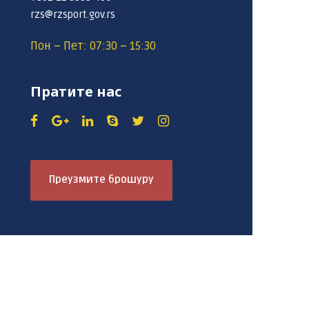
rzs@rzsport.gov.rs
Пон – Пет: 07:30 – 15:30
Пратите нас
Преузмите брошуру