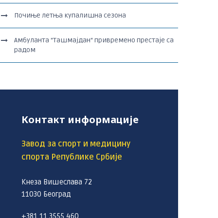
Почиње летња купалишна сезона
Амбуланта “Ташмајдан“ привремено престаје са
радом
Контакт информације
Завод за спорт и медицину
спорта Републике Србије
Кнеза Вишеслава 72
11030 Београд
+381 11 3555 460