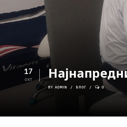
Најнапредн
17
ОКТ
BY
ADMIN
БЛОГ
0