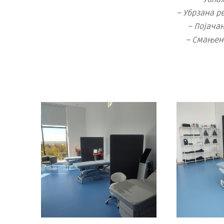
– Убрзана р
– Појача
– Смањен