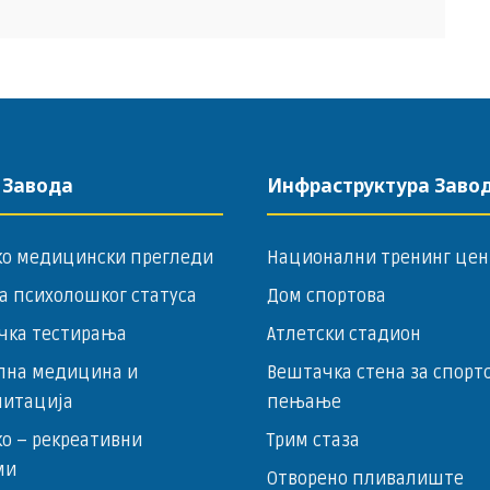
 Завода
Инфраструктура Заво
ко медицински прегледи
Национални тренинг цен
а психолошког статуса
Дом спортова
чка тестирања
Атлетски стадион
лна медицина и
Вештачка стена за спорт
литација
пењање
о – ­рекреативни
Трим стаза
ми
Отворено пливалиште