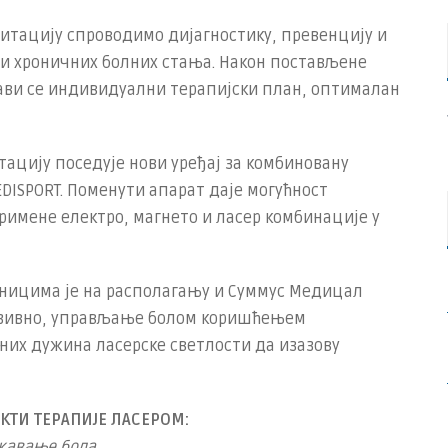
итацију спроводимо дијагностику, превенцију и
х и хроничних болних стања. Након постављене
рави се индивидуални терапијски план, оптималан
ацију поседује нови уређај за комбиновану
DISPORT. Поменути апарат даје могућност
римене електро, магнето и ласер комбинације у
сницима је на располагању и Суммус Медицал
вазивно, управљање болом коришћењем
их дужина ласерске светлости да изазову
ТИ ТЕРАПИЈЕ ЛАСЕРОМ:
жавање бола