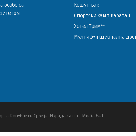
за особе са
Кошутњак
дитетом
Спортски камп Караташ
Хотел Трим**
Мултифункционална дво
рта Републике Србије. Израда сајта - Media Web