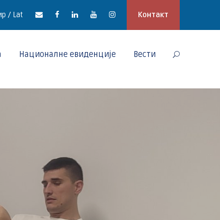
р / Lat
Контакт
а
Националне евиденције
Вести