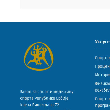
Услуге
Спортс
Процен
Мотори
Физика
рехаби
Завод за спорт и медицину
спорта Републике Србије
Спортск
Кнеза Вишеслава 72
програ