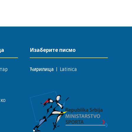
да
Изаберите писмо
тар
Ћирилица
|
Latinica
ско