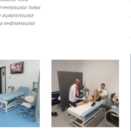
егенерација ткива
н ациркулација
а инфламација