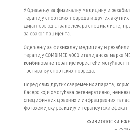
У Одељењу за физикалну медицину и рехабил
терапију спортских повреда и других акутни
дијагнозе од стране лекара специјалисте, п
за сваког пацијента.
Одељењу за физикалну медицину и рехабилит
терапију COMBIMED 4000 италијанске марке ME
комбиноване терапије користећи могућност п
третирању спортских повреда.
Поред свих других савремених апарата, кори
Ласерс који омогућава регенеративно, неин
специфичних црвених и инфрацрвених таласн
фотохемијску реакцију и терапеутски ефекат.
ФИЗИОЛОСКИ ЕФЕК
– Убла