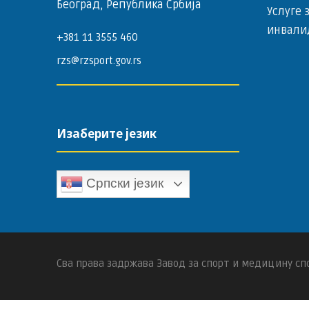
Београд, Република Србија
Услуге 
инвали
+381 11 3555 460
rzs@rzsport.gov.rs
Изаберите језик
Српски језик
Сва права задржава Завод за спорт и медицину спо