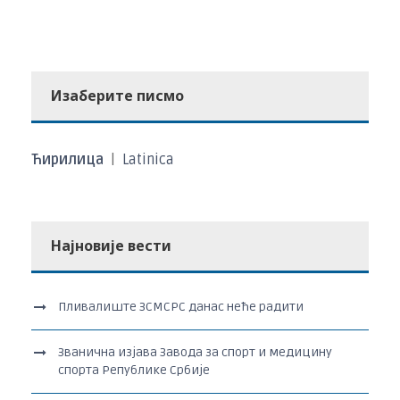
Изаберите писмо
Ћирилица
|
Latinica
Најновије вести
Пливалиште ЗСМСРС данас неће радити
Званична изјава Завода за спорт и медицину
спорта Републике Србије