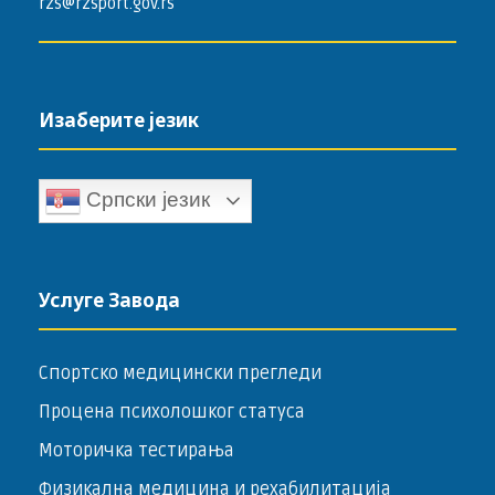
rzs@rzsport.gov.rs
Изаберите језик
Српски језик
Услуге Завода
Спортско медицински прегледи
Процена психолошког статуса
Моторичка тестирања
Физикална медицина и рехабилитација