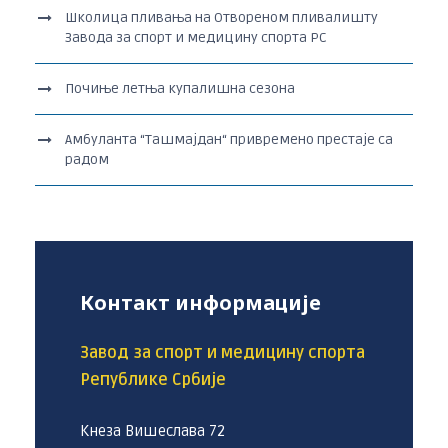
Школица пливања на Отвореном пливалишту
Завода за спорт и медицину спорта РС
Почиње летња купалишна сезона
Амбуланта “Ташмајдан“ привремено престаје са
радом
Контакт информације
Завод за спорт и медицину спорта
Републике Србије
Кнеза Вишеслава 72