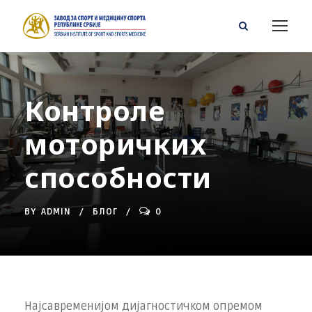
Контроле
моторичких
способности
BY
ADMIN
БЛОГ
0
Најсавременијом дијагностичком опремом