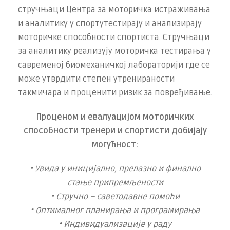
стручњаци Центра за моторичка истраживања
и аналитику у спортутестирају и анализирају
моторичке способности спортиста. Стручњаци
за аналитику реализују моторичка тестирања у
савременој биомеханичкој лабораторији где се
може утврдити степен утренираности
такмичара и проценити ризик за повређивање.
Проценом и евалуацијом моторичких
способности тренери и спортисти добијају
могућност:
• Увида у иницијално, прелазно и финално
стање припремљености
• Стручно – саветодавне помоћи
• Оптималног планирања и програмирања
• Индивидуализације у раду