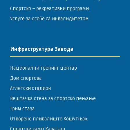
Спортско – ­рекреативни програми
Услуге за особе са инвалидитетом
Инфраструктура Завода
Национални тренинг центар
Дом спортова
Атлетски стадион
Вештачка стена за спортско пењање
Трим стаза
Отворено пливалиште Кошутњак
Спортски камп Караташ