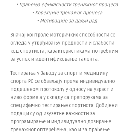
• Праћења ефикасности тренажног процеса
• Корекције тренажог процеса
• Мотивације за даљи рад
Значај контроле моторичких способности се
огледа у утврђивању предности и слабости
код спортиста, карактеристикама потребним
за успех и идентификовање талента.
Тестирања у Заводу за спорт и медицину
спорта РС се обављају према индивидуално
подешеном протоколу у односу на узраст и
ниво форме а у складу са препорукама за
специфично тестирање спортиста. Добијени
подаци су од изузетне важности за
програмирање и индивидуално дозирање
тренажног оптерећења, као и за праћење