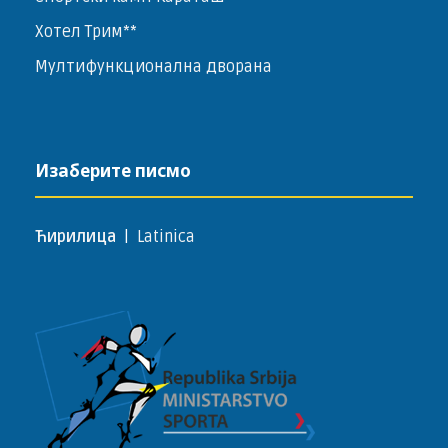
Хотел Трим**
Мултифункционална дворана
Изаберите писмо
Ћирилица
|
Latinica