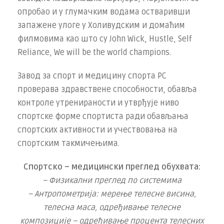
опробао и у глумачким водама остваривши
запажене улоге у Холивудским и домаћим
филмовима као што су John Wick, Hustle, Self
Reliance, We will be the world champions.
Завод за спорт и медицину спорта РС
проверава здравствене способности, обавља
контроле утренираности и утврђује ниво
спортске форме спортиста ради обављања
спортских активности и учествовања на
спортским такмичењима.
Спортско – медицински преглед обухвата:
– Физикални преглед по системима
– Антропометрија: мерење телесне висина,
телесна маса, одређивање телесне
композиције – одређивање процента телесних