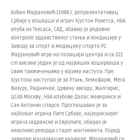
Бобан Марјановић (1988.), репрезентативац
Србије у кошарци и играч Хјустон Рокетса, НБА
клуба из Тексаса, САД, обавио је редовне
контроле здравственог стања и кондиције у
Заводу за спорт и медицину спорта РС.
Марјановић игра на позицији центра и са 222
cm висине један је од највиших кошаркаша у
свим такмичењима у којима наступа. Пре
Хјустона наступао је за Ртањ, Хемофарм, Мега
Визуру, Раднички, Црвену звезду, Жалгирис,
ЦСКА Москву, НБА клубове Далас мавериксе и
Сан Антонио спарсе. Проглашаван је за
најбољег играча Лиге Србије, најкориснијег
играча Јадранске и Евролиге, обарао је
неколико рекорда старог континента. Поред
завидне кошаркашке каријере, Марјановић се