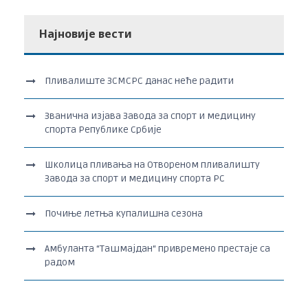
Најновије вести
Пливалиште ЗСМСРС данас неће радити
Званична изјава Завода за спорт и медицину
спорта Републике Србије
Школица пливања на Отвореном пливалишту
Завода за спорт и медицину спорта РС
Почиње летња купалишна сезона
Амбуланта “Ташмајдан“ привремено престаје са
радом