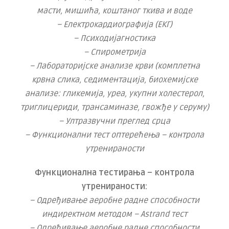
масти, мишића, коштаног ткива и воде
– Електрокардиографија (ЕКГ)
– Психодијагностика
– Спирометрија
– Лабораторијске анализе крви (комплетна
крвна слика, седиментација, биохемијске
анализе: гликемија, уреа, укупни холестерол,
триглицериди, трансаминазе, гвожђе у серуму)
– Ултразвучни преглед срца
– Функционални тест оптерећења – контрола
утренираности
Функционална тестирања – контрола
утренираности:
– Одређивање аеробне радне способности
индиректном методом – Astrand тест
– Одређивање аеробне радне способности