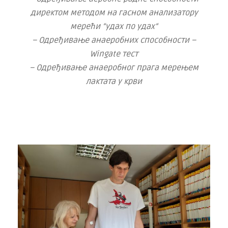
директом методом на гасном анализатору
мерећи “удах по удах“
– Одређивање анаеробних способности –
Wingate тест
– Одређивање анаеробног прага мерењем
лактата у крви