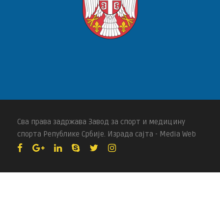
Сва права задржава Завод за спорт и медицину
спорта Републике Србије. Израда сајта - Media Web