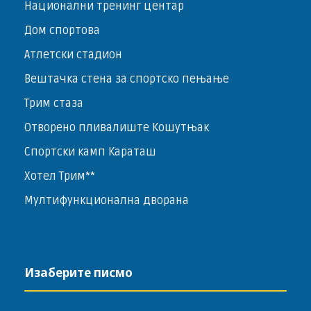
Национални тренинг центар
Дом спортова
Атлетски стадион
Вештачка стена за спортско пењање
Трим стаза
Отворено пливалиште Кошутњак
Спортски камп Караташ
Хотел Трим**
Мултифункционална дворана
Изаберите писмо