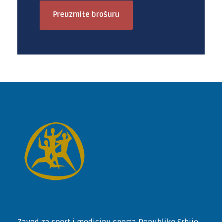
Preuzmite brošuru