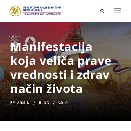
Manifestacija
koja veliča prave
vrednosti i zdrav
način života
BY
ADMIN
BLOG
0