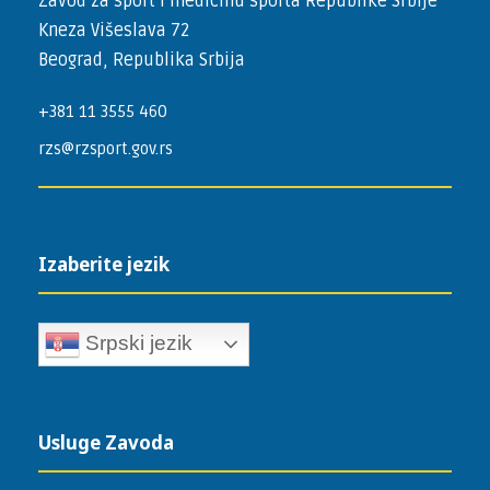
Zavod za sport i medicinu sporta Republike Srbije
Kneza Višeslava 72
Beograd, Republika Srbija
+381 11 3555 460
rzs@rzsport.gov.rs
Izaberite jezik
Srpski jezik
Usluge Zavoda