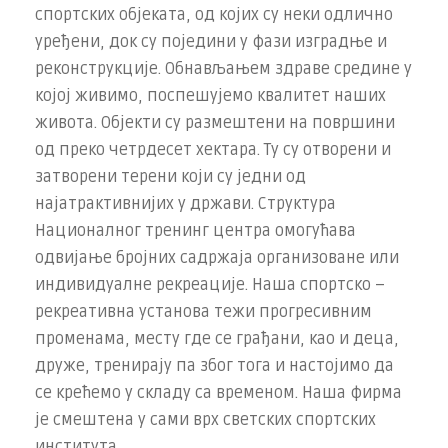
спортских објеката, од којих су неки одлично
уређени, док су поједини у фази изградње и
реконструкције. Обнављањем здраве средине у
којој живимо, поспешујемо квалитет наших
живота. Објекти су размештени на површини
од преко четрдесет хектара. Ту су отворени и
затворени терени који су једни од
најатрактивнијих у држави. Структура
Националног тренинг центра омогућава
одвијање бројних садржаја организоване или
индивидуалне рекреације. Наша спортско –
рекреативна установа тежи прогресивним
променама, месту где се грађани, као и деца,
друже, тренирају па због тога и настојимо да
се крећемо у складу са временом. Наша фирма
је смештена у сами врх светских спортских
института.