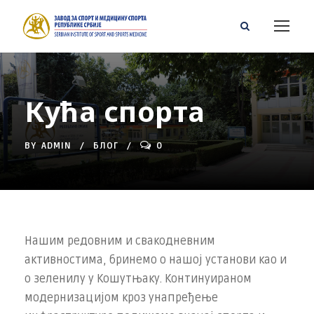
Кућа спорта
BY
ADMIN
БЛОГ
0
Нашим редовним и свакодневним
активностима, бринемо о нашој установи као и
о зеленилу у Кошутњаку. Континуираном
модернизацијом кроз унапређење