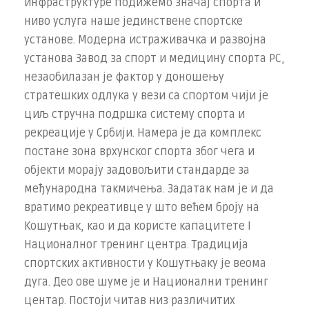
инфраструктуре подижемо значај спорта и
ниво услуга наше јединствене спортске
установе. Модерна истраживачка и развојна
установа Завод за спорт и медицину спорта РС,
незаобилазан је фактор у доношењу
стратешких одлука у вези са спортом чији је
циљ стручна подршка систему спорта и
рекреације у Србији. Намера је да комплекс
постане зона врхунског спорта због чега и
објекти морају задовољити стандарде за
међународна такмичења. Задатак нам је и да
вратимо рекреативце у што већем броју на
Кошутњак, као и да користе капацитете I
Националног тренинг центра. Традиција
спортских активности у Кошутњаку је веома
дуга. Део ове шуме је и Национални тренинг
центар. Постоји читав низ различитих