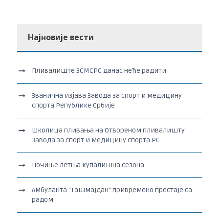
Најновије вести
Пливалиште ЗСМСРС данас неће радити
Званична изјава Завода за спорт и медицину
спорта Републике Србије
Школица пливања на Отвореном пливалишту
Завода за спорт и медицину спорта РС
Почиње летња купалишна сезона
Амбуланта “Ташмајдан“ привремено престаје са
радом