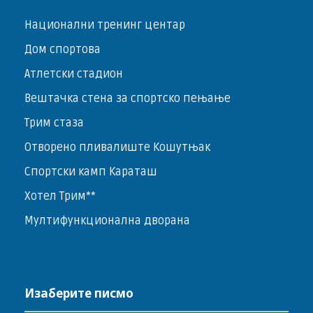
Национални тренинг центар
Дом спортова
Атлетски стадион
Вештачка стена за спортско пењање
Трим стаза
Отворено пливалиште Кошутњак
Спортски камп Караташ
Хотел Трим**
Мултифункционална дворана
Изаберите писмо