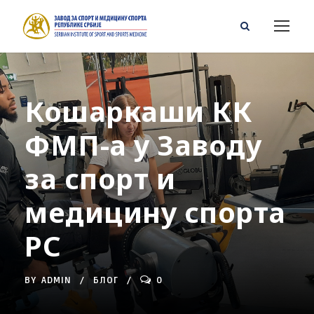
Кошаркаши КК
ФМП-а у Заводу
за спорт и
медицину спорта
РС
BY
ADMIN
БЛОГ
0