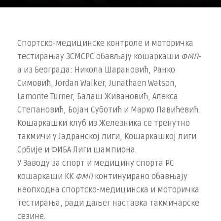
Спортско-медицинске контроле и моторичка
тестирањау ЗСМСРС обављају кошаркаши
ФМП
-
а из Београда: Никола Шарановић, Ранко
Симовић, Jordan Walker, Junathaen Watson,
Lamonte Turner, Балаш Живановић, Алекса
Степановић, Бојан Суботић и Марко Павићевић.
Кошаркашки клуб из Железника се тренутно
такмичи у Јадранској лиги, Кошаркашкој лиги
Србије и ФИБА Лиги шампиона.
У Заводу за спорт и медицину спорта РС
кошаркаши КК
ФМП
континуирано обавњају
неопходна спортско-медицинска и моторичка
тестирања, ради даљег наставка такмичарске
сезине.