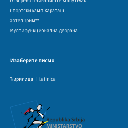
Отворено пливалиште Кошутњак
Спортски камп Караташ
Хотел Трим**
Мултифункционална дворана
Изаберите писмо
Ћирилица
|
Latinica