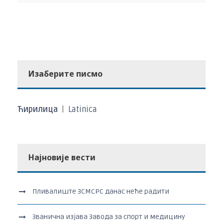
Изаберите писмо
Ћирилица
|
Latinica
Најновије вести
Пливалиште ЗСМСРС данас неће радити
Званична изјава Завода за спорт и медицину