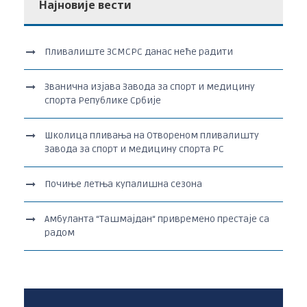
Најновије вести
Пливалиште ЗСМСРС данас неће радити
Званична изјава Завода за спорт и медицину
спорта Републике Србије
Школица пливања на Отвореном пливалишту
Завода за спорт и медицину спорта РС
Почиње летња купалишна сезона
Амбуланта “Ташмајдан“ привремено престаје са
радом