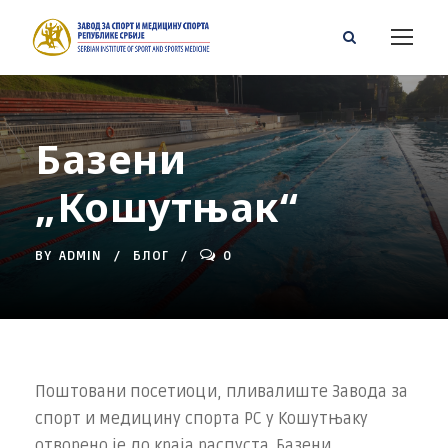
Базени
„Кошутњак“
BY
ADMIN
БЛОГ
0
Поштовани посетиоци, пливалиште Завода за
спорт и медицину спорта РС у Кошутњаку
отворено је до краја распуста. Базени