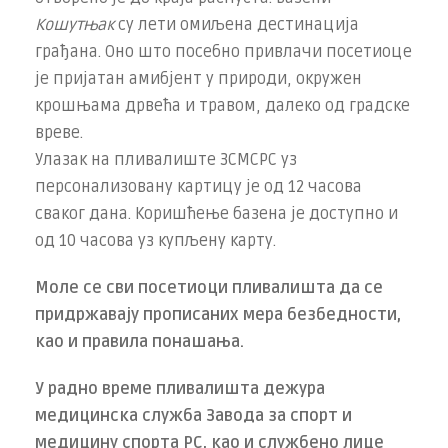
Кошутњак
су лети омиљена дестинација
грађана. Оно што посебно привлачи посетиоце
је пријатан амибјент у природи, окружен
крошњама дрвећа и травом, далеко од градске
вреве.
Улазак на пливалиште ЗСМСРС уз
персонализовану картицу је од 12 часова
сваког дана. Коришћење базена је доступно и
од 10 часова уз купљену карту.
Моле се сви посетиоци пливалишта да се
придржавају прописаних мера безбедности,
као и правила понашања.
У радно време пливалишта дежура
медицинска служба Завода за спорт и
медицину спорта РС, као и службено лице