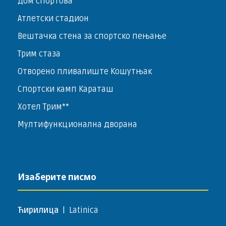
Дом спортова
Атлетски стадион
Вештачка стена за спортско пењање
Трим стаза
Отворено пливалиште Кошутњак
Спортски камп Караташ
Хотел Трим**
Мултифункционална дворана
Изаберите писмо
Ћирилица
|
Latinica