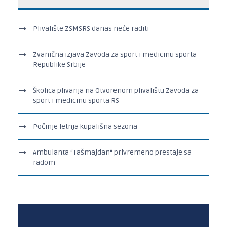
Plivalište ZSMSRS danas neće raditi
Zvanična izjava Zavoda za sport i medicinu sporta
Republike Srbije
Školica plivanja na Otvorenom plivalištu Zavoda za
sport i medicinu sporta RS
Počinje letnja kupališna sezona
Ambulanta “Tašmajdan“ privremeno prestaje sa
radom