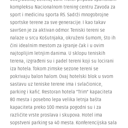
kompleksu Nacionalnom trening centru Zavoda za
sport i medicinu sporta RS. Sadrži mnogobrojne
sportske terene za sve generacije. I kao takav
savršen je za aktivan odmor. Teniski tereni se
nalaze u srcu Košutnjaka, okruženi šumom, što ih
čini idealnim mestom za igranje čak i u ovim
najtoplijim letnjim danima. U sklopu teniskih
terena, izgrađeni su i padel tereni koji su locirani
iza hotela. Tokom zimske sezone tereni se
pokrivaju balon halom. Ovaj hotelski blok u svom
sastavu uz teniske terene ima i svlačionice,
parking i kafić. Restoran hotela “Trim“ kapaciteta
80 mesta i posebno lepa velika letnja bašta
kapaciteta preko 100 mesta pogodni su i za
različite vrste proslava i skupova. Hotel ima
sopstveni parking sa 40 mesta. Konferencijska sala