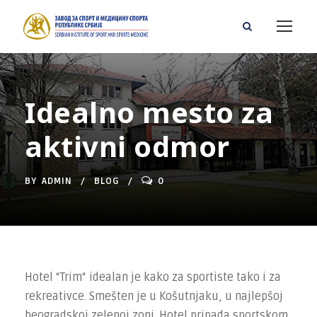
Idealno mesto za
aktivni odmor
BY
ADMIN
BLOG
0
Hotel “Trim“ idealan je kako za sportiste tako i za
rekreativce. Smešten je u Košutnjaku, u najlepšoj
beogradskoj zelenoj zoni. Hotel pripada sportskom