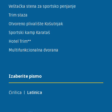
Veštačka stena za sportsko penjanje
Trim staza
Otvoreno plivalište Košutnjak
Sportski kamp Karataš
Hotel Trim**
Multifunkcionalna dvorana
Izaberite pismo
Ćirilica
|
Latinica