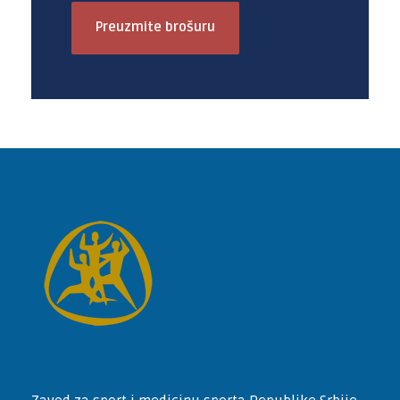
Preuzmite brošuru