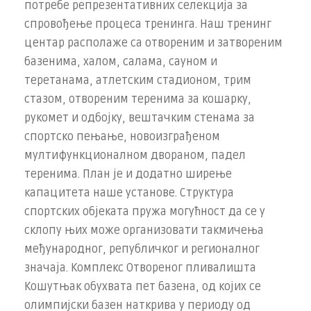
потребе репрезентативних селекција за
спровођење процеса тренинга. Наш тренинг
центар располаже са отвореним и затвореним
базенима, халом, салама, сауном и
теретанама, атлетским стадионом, трим
стазом, отвореним теренима за кошарку,
рукомет и одбојку, вештачким стенама за
спортско пењање, новоизграђеном
мултифункционалном двораном, падел
теренима. План је и додатно ширење
капацитета наше установе. Структура
спортских објеката пружа могућност да се у
склопу њих може организовати такмичења
међународног, републичког и регионалног
значаја. Комплекс Отвореног пливалишта
Кошутњак обухвата пет базена, од којих се
олимпијски базен наткрива у периоду од