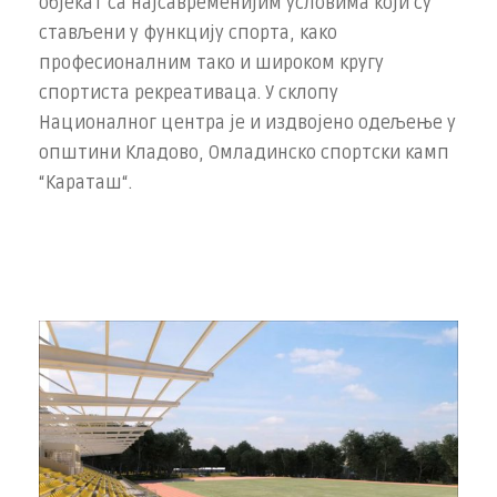
објекат са најсавременијим условима који су
стављени у функцију спорта, како
професионалним тако и широком кругу
спортиста рекреативаца. У склопу
Националног центра је и издвојено одељење у
општини Кладово, Омладинско спортски камп
“Караташ“.