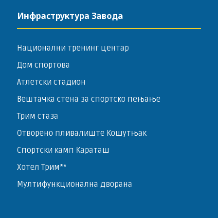
Инфраструктура Завода
Национални тренинг центар
Дом спортова
Атлетски стадион
Вештачка стена за спортско пењање
Трим стаза
Отворено пливалиште Кошутњак
Спортски камп Караташ
Хотел Трим**
Мултифункционална дворана