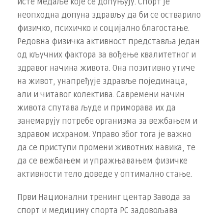
исте медаље које се допуњују. Спорт је
неопходна допуна здрављу да би се остварило
физичко, психичко и социјално благостање.
Редовна физичка активност представља један
од кључних фактора за вођење квалитетног и
здравог начина живота. Она позитивно утиче
на живот, унапређује здравље појединаца,
али и читавог колектива. Савремени начин
живота спутава људе и приморава их да
занемарују потребе организма за вежбањем и
здравом исхраном. Управо због тога је важно
да се приступи промени животних навика, те
да се вежбањем и упражњавањем физичке
активности тело доведе у оптимално стање.
Први Национални тренинг центар Завода за
спорт и медицину спорта РС задовољава