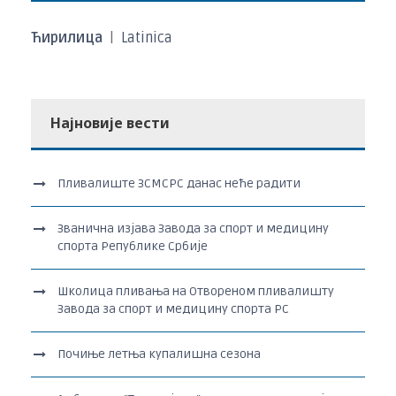
Ћирилица
|
Latinica
Најновије вести
Пливалиште ЗСМСРС данас неће радити
Званична изјава Завода за спорт и медицину
спорта Републике Србије
Школица пливања на Отвореном пливалишту
Завода за спорт и медицину спорта РС
Почиње летња купалишна сезона