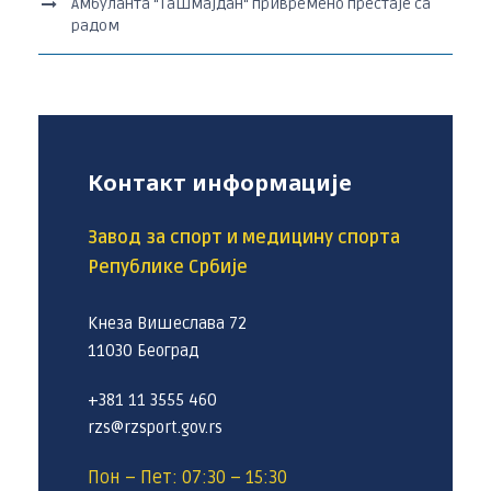
Амбуланта “Ташмајдан“ привремено престаје са
радом
Контакт информације
Завод за спорт и медицину спорта
Републике Србије
Кнеза Вишеслава 72
11030 Београд
+381 11 3555 460
rzs@rzsport.gov.rs
Пон – Пет: 07:30 – 15:30