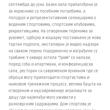
септембра до јуна. Базен хала прилагођена је
за кориснике са посебним потребама, а
погодује и репрезентативним селекцијама у
воденим спортовима, спортским клубовима,
рекреативцима. На отвореним теренима за
рукомет, одбојку и кошарку постављена је нова
тартан подлога, инсталиран је видео надзора
на сваком терену појединачно и изграђене су
трибине. У оквиру хотела “Трим“ се налази,
поред соба и апартмана, и конференцијска
сала, ресторан са савременом кухињом где се
оброци могу прилагодити спортистима и
њиховом тренажном процесу, велика башта на
отвореном и најсавременије игралиште за
децу где најмлађи могу уживати у
разноврсним садржајима. Дом спортова је