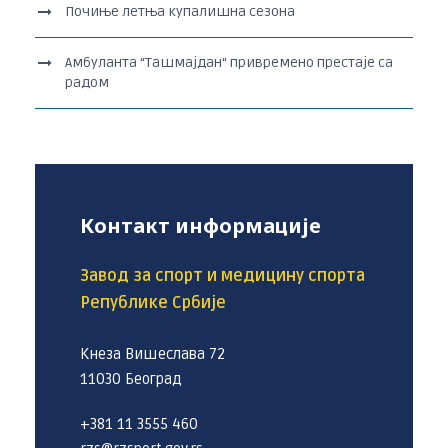
Почиње летња купалишна сезона
Амбуланта “Ташмајдан“ привремено престаје са
радом
Контакт информације
Завод за спорт и медицину спорта
Републике Србије
Кнеза Вишеслава 72
11030 Београд
+381 11 3555 460