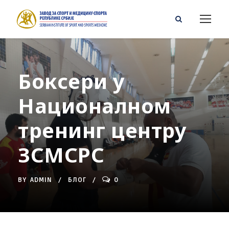
Боксери у
Националном
тренинг центру
ЗСМСРС
BY
ADMIN
БЛОГ
0