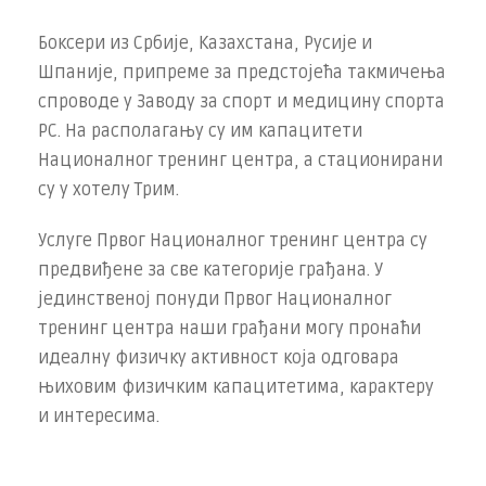
Боксери из Србије, Казахстана, Русије и
Шпаније, припреме за предстојећа такмичења
спроводе у Заводу за спорт и медицину спорта
РС. На располагању су им капацитети
Националног тренинг центра, а стационирани
су у хотелу Трим.
Услуге Првог Националног тренинг центра су
предвиђене за све категорије грађана. У
јединственој понуди Првог Националног
тренинг центра наши грађани могу пронаћи
идеалну физичку активност која одговара
њиховим физичким капацитетима, карактеру
и интересима.