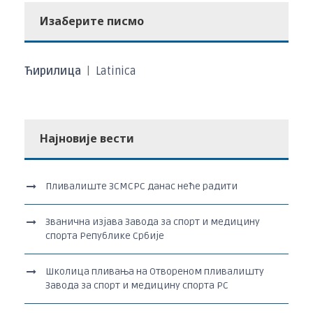
Изаберите писмо
Ћирилица
|
Latinica
Најновије вести
Пливалиште ЗСМСРС данас неће радити
Званична изјава Завода за спорт и медицину
спорта Републике Србије
Школица пливања на Отвореном пливалишту
Завода за спорт и медицину спорта РС