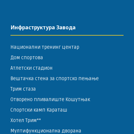
Инфраструктура Завода
Национални тренинг центар
Дом спортова
Атлетски стадион
Вештачка стена за спортско пењање
Трим стаза
Отворено пливалиште Кошутњак
Спортски камп Караташ
Хотел Трим**
Мултифункционална дворана