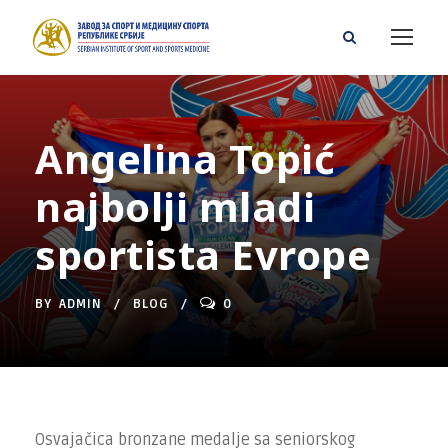
Angelina Topić
najbolji mladi
sportista Evrope
BY
ADMIN
BLOG
0
Osvajačica bronzane medalje sa seniorskog