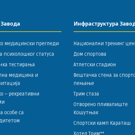
 Завода
Инфраструктура Заво
ко медицински прегледи
Национални тренинг цен
а психолошког статуса
Дом спортова
чка тестирања
Атлетски стадион
лна медицина и
Вештачка стена за спорт
литација
пењање
о – ­рекреативни
Трим стаза
ми
Отворено пливалиште
за особе са
Кошутњак
дитетом
Спортски камп Караташ
Хотел Трим**