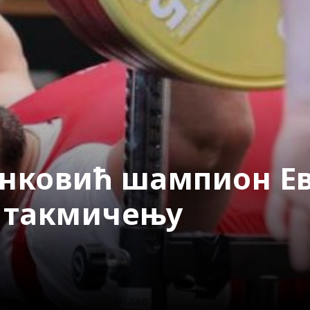
нковић шампион Ев
g такмичењу