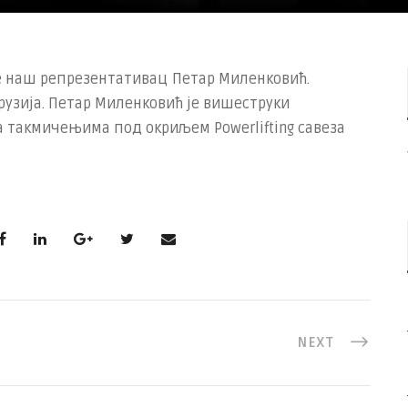
је наш репрезентативац Петар Миленковић.
Грузија. Петар Миленковић је вишеструки
 такмичењима под окриљем Powerlifting савеза
NEXT