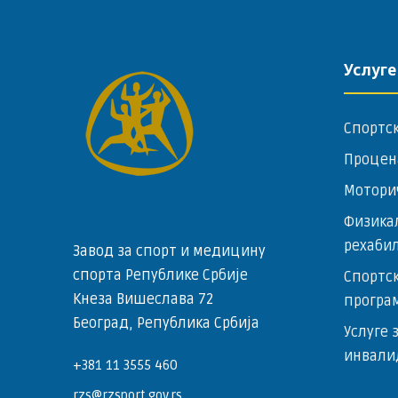
Услуге
Спортс
Процен
Мотори
Физика
рехаби
Завод за спорт и медицину
спорта Републике Србије
Спортск
Кнеза Вишеслава 72
програ
Београд, Република Србија
Услуге 
инвали
+381 11 3555 460
rzs@rzsport.gov.rs