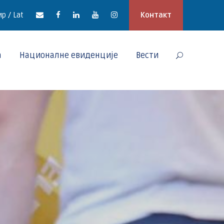
р / Lat
Контакт
а
Националне евиденције
Вести