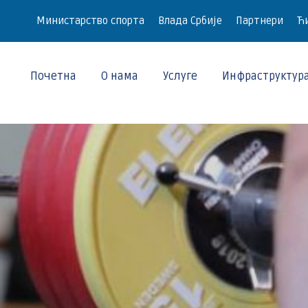
Министарство спорта
Влада Србије
Партнери
Ћи
Почетна
О нама
Услуге
Инфраструктур