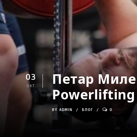
Петар Миле
03
ОКТ
Powerliftin
BY
ADMIN
БЛОГ
0