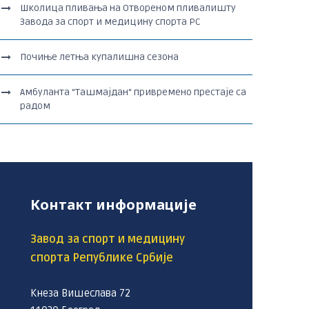
Школица пливања на Отвореном пливалишту
Завода за спорт и медицину спорта РС
Почиње летња купалишна сезона
Амбуланта “Ташмајдан“ привремено престаје са
радом
Контакт информације
Завод за спорт и медицину
спорта Републике Србије
Кнеза Вишеслава 72