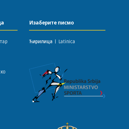
да
Изаберите писмо
тар
Ћирилица
|
Latinica
ско