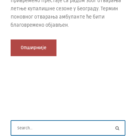
привремено престаје са радом због отварања
летње купалишне сезоне у Београду. Термин
поновног отварања амбуланте ће бити
благовремено објављен.
Опширније