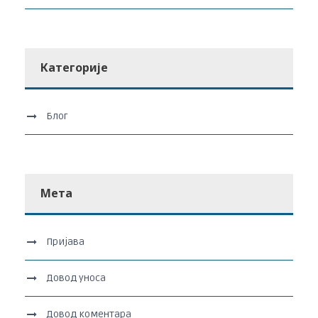
Категорије
Блог
Мета
Пријава
Довод уноса
Довод коментара