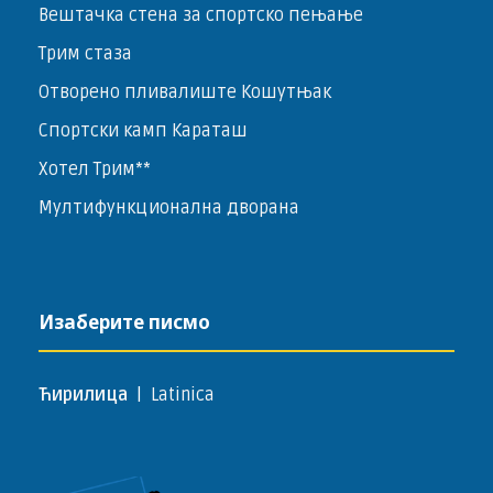
Вештачка стена за спортско пењање
Трим стаза
Отворено пливалиште Кошутњак
Спортски камп Караташ
Хотел Трим**
Мултифункционална дворана
Изаберите писмо
Ћирилица
|
Latinica