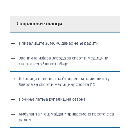
Скорашњи чланци
Пливалиште ЗСМСРС данас неће радити
Званична изјава Завода за спорт и медицину
спорта Републике Србије
Школица пливања на Отвореном пливалишту
Завода за спорт и медицину спорта РС
Почиње летња купалишна сезона
Амбуланта “Ташмајдан“ привремено престаје са
радом