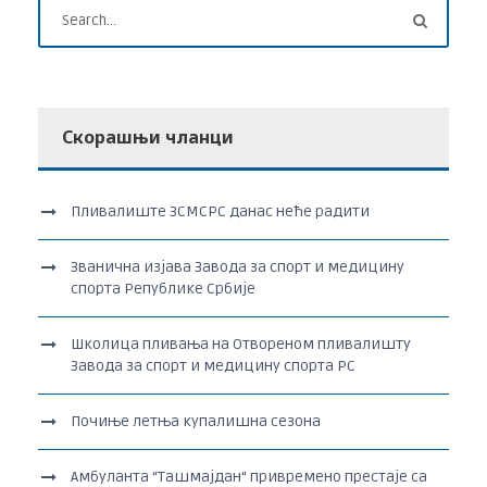
Скорашњи чланци
Пливалиште ЗСМСРС данас неће радити
Званична изјава Завода за спорт и медицину
спорта Републике Србије
Школица пливања на Отвореном пливалишту
Завода за спорт и медицину спорта РС
Почиње летња купалишна сезона
Амбуланта “Ташмајдан“ привремено престаје са