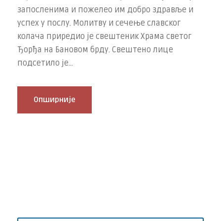
запосленима и пожелео им добро здравље и
успех у послу. Молитву и сечење славског
колача приредио је свештеник Храма светог
Ђорђа на Бановом брду. Свештено лице
подсетило је...
Опширније