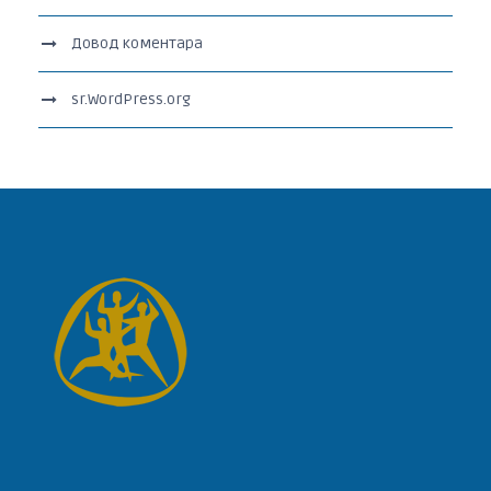
Довод коментара
sr.WordPress.org