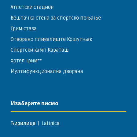
Атлетски стадион
Вештачка стена за спортско пењање
Трим стаза
Отворено пливалиште Кошутњак
Спортски камп Караташ
Хотел Трим**
Мултифункционална дворана
Изаберите писмо
Ћирилица
|
Latinica