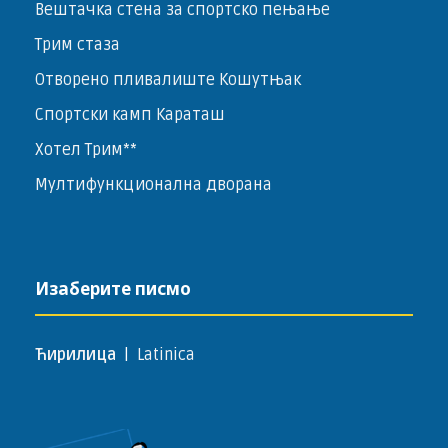
Вештачка стена за спортско пењање
Трим стаза
Отворено пливалиште Кошутњак
Спортски камп Караташ
Хотел Трим**
Мултифункционална дворана
Изаберите писмо
Ћирилица
|
Latinica