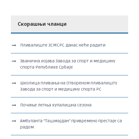
Скорашњи чланци
Пливалиште ЗСМСРС данас неће радити
Званична изјава Завода за спорт и медицину
спорта Републике Србије
Школица пливања на Отвореном пливалишту
Завода за спорт и медицину спорта РС
Почиње летња купалишна сезона
Амбуланта “Ташмајдан“ привремено престаје са
радом