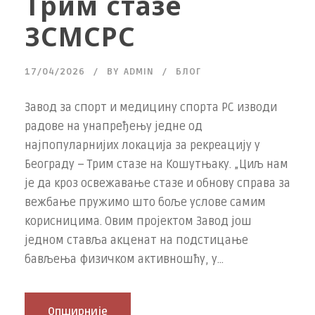
Трим стазе
ЗСМСРС
17/04/2026
BY
ADMIN
БЛОГ
Завод за спорт и медицину спорта РС изводи
радове на унапређењу једне од
најпопуларнијих локација за рекреацију у
Београду – Трим стазе на Кошутњаку. „Циљ нам
је да кроз освежавање стазе и обнову справа за
вежбање пружимо што боље услове самим
корисницима. Овим пројектом Завод још
једном ставља акценат на подстицање
бављења физичком активношћу, у...
Опширније