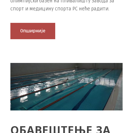
олимпијски базен на пливалишту Завода за
спорт и медицину спорта РС неће радити.
Опширније
ОБАВЕШТЕЊЕ ЗА