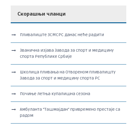
Скорашњи чланци
Пливалиште ЗСМСРС данас неће радити
Званична изјава Завода за спорт и медицину
спорта Републике Србије
Школица пливања на Отвореном пливалишту
Завода за спорт и медицину спорта РС
Почиње летња купалишна сезона
Амбуланта “Ташмајдан“ привремено престаје са
радом