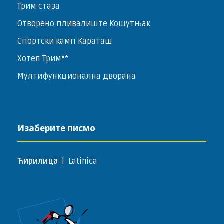
Трим стаза
Отворено пливалиште Кошутњак
Спортски камп Караташ
Хотел Трим**
Мултифункционална дворана
Изаберите писмо
Ћирилица
|
Latinica