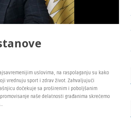
stanove
 najsavremenijim uslovima, na raspolaganju su kako
ji vrednuju sport i zdrav život. Zahvaljujući
rašnjicu dočekuje sa proširenim i poboljšanim
oz promovisanje naše delatnosti građanima skrećemo
..