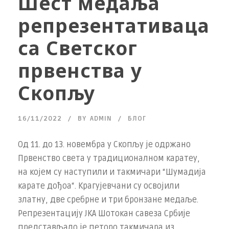
Шест медаља
репрезентативаца
са Светског
првенства у
Скопљу
16/11/2022
BY
ADMIN
БЛОГ
Од 11. до 13. новембра у Скопљу је одржано
Првенство света у традиционалном каратеу,
на којем су наступили и такмичари “Шумадија
карате дођоа“. Крагујевчани су освојили
златну, две сребрне и три бронзане медаље.
Репрезентацију ЈКА Шотокан савеза Србије
представљало је петоро такмичара из