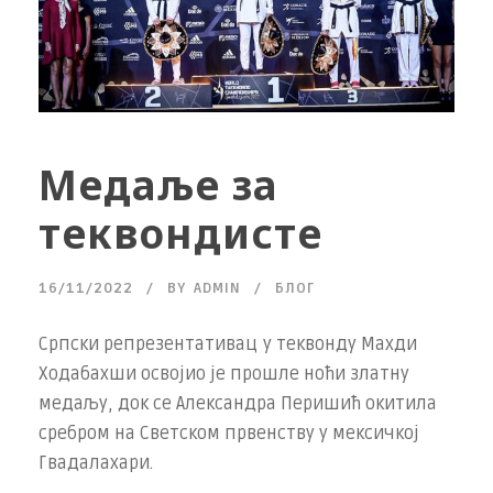
Медаље за
теквондисте
16/11/2022
BY
ADMIN
БЛОГ
Српски репрезентативац у теквонду Махди
Ходабахши освојио је прошле ноћи златну
медаљу, док се Александра Перишић окитила
сребром на Светском првенству у мексичкој
Гвадалахари.