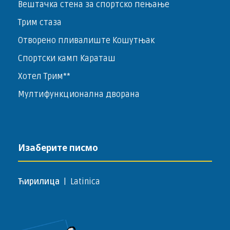
Вештачка стена за спортско пењање
Трим стаза
Отворено пливалиште Кошутњак
Спортски камп Караташ
Хотел Трим**
Мултифункционална дворана
Изаберите писмо
Ћирилица
|
Latinica