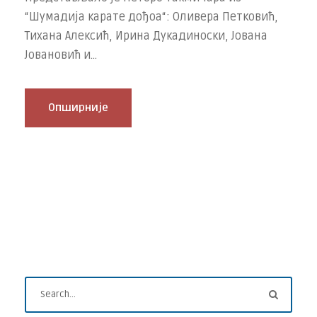
“Шумадија карате дођоа“: Оливера Петковић,
Тихана Алексић, Ирина Дукадиноски, Јована
Јовановић и...
Опширније