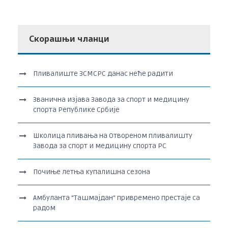
Скорашњи чланци
Пливалиште ЗСМСРС данас неће радити
Званична изјава Завода за спорт и медицину
спорта Републике Србије
Школица пливања на Отвореном пливалишту
Завода за спорт и медицину спорта РС
Почиње летња купалишна сезона
Амбуланта “Ташмајдан“ привремено престаје са
радом