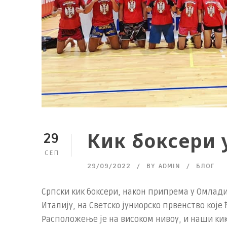
Кик боксери 
29
СЕП
29/09/2022
BY
ADMIN
БЛОГ
Српски кик боксери, након припрема у Омлади
Италију, на Светско јуниорско првенство које
Расположење је на високом нивоу, и наши кик