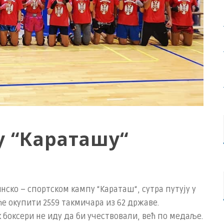
у “Караташу“
нско – спортском кампу “Караташ“, сутра путују у
 ће окупити 2559 такмичара из 62 државе.
 боксери не иду да би учествовали, већ по медаље.