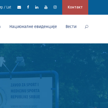
р / Lat
Контакт
а
Националне евиденције
Вести