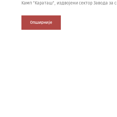
Камп “Караташ“, издвојени сектор Завода за с
Опширније