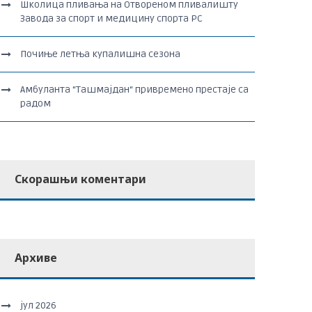
Школица пливања на Отвореном пливалишту
Завода за спорт и медицину спорта РС
Почиње летња купалишна сезона
Амбуланта “Ташмајдан“ привремено престаје са
радом
Скорашњи коментари
Архиве
јул 2026