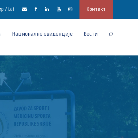
р / Lat
Контакт
а
Националне евиденције
Вести