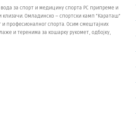
авода за спорт и медицину спорта РС припреме и
 клизачи. Омладинско – спортски камп “Караташ“
ог и професионалног спорта. Осим смештајних
лаже и теренима за кошарку рукомет, одбојку,