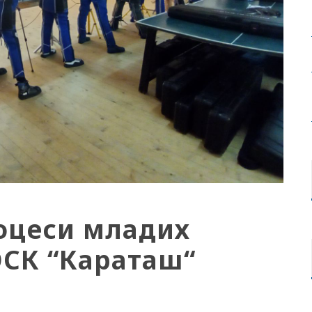
оцеси младих
ОСК “Караташ“