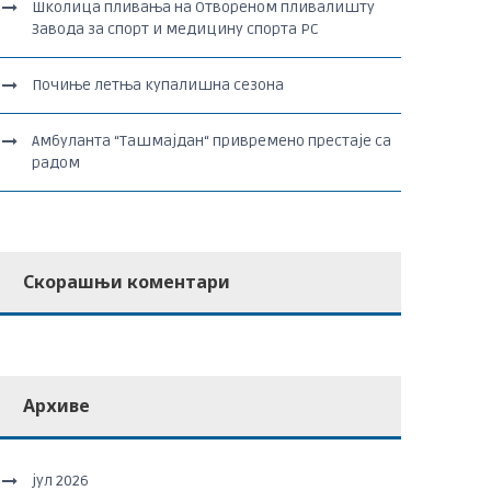
Школица пливања на Отвореном пливалишту
Завода за спорт и медицину спорта РС
Почиње летња купалишна сезона
Амбуланта “Ташмајдан“ привремено престаје са
радом
Скорашњи коментари
Архиве
јул 2026