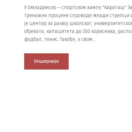
У Омладинско – спортском кампу “Караташ“ З
тренажне процене спроводе млади стрелци и
је центар за развој школског, универзитетск
објеката, капацитета до 350 корисника, распо
фудбал, тенис. Такође, у свом...
Опширније